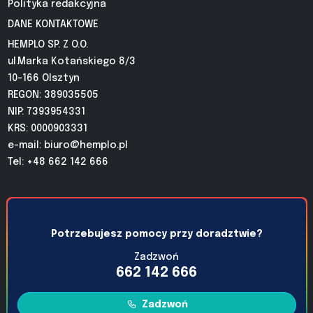
Polityka redakcyjna
DANE KONTAKTOWE
HEMPLO SP. Z O.O.
ul.Marka Kotańskiego 8/3
10-166 Olsztyn
REGON: 389035505
NIP: 7393954331
KRS: 0000903331
e-mail:
biuro@hemplo.pl
Tel: +48 662 142 666
Potrzebujesz pomocy przy doradztwie?
Zadzwoń
662 142 666
Zadzwoń