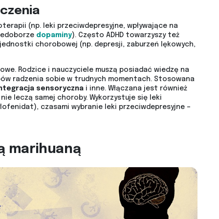
czenia
terapii (np. leki przeciwdepresyjne, wpływające na
niedoborze
dopaminy
). Często ADHD towarzyszy też
ednostki chorobowej (np. depresji, zaburzeń lękowych,
owe. Rodzice i nauczyciele muszą posiadać wiedzę na
bów radzenia sobie w trudnych momentach. Stosowana
integracja sensoryczna
i inne. Włączana jest również
 nie leczą samej choroby. Wykorzystuje się leki
ofenidat), czasami wybranie leki przeciwdepresyjne –
ą marihuaną