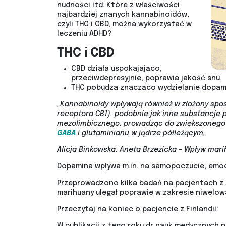
nudności itd. Które z właściwości
najbardziej znanych kannabinoidów,
czyli THC i CBD, można wykorzystać w
leczeniu ADHD?
THC i CBD
CBD działa uspokajająco,
przeciwdepresyjnie, poprawia jakość snu,
THC pobudza znacząco wydzielanie dopami
„Kannabinoidy wpływają również w złożony spos
receptora CB1), podobnie jak inne substancje
mezolimbicznego, prowadząc do zwiększonego 
GABA
i glutaminianu w jądrze półleżącym„
Alicja Binkowska, Aneta Brzezicka – Wpływ ma
Dopamina wpływa m.in. na samopoczucie, emocj
Przeprowadzono kilka badań na pacjentach z A
marihuany ulegał poprawie w zakresie niwelo
Przeczytaj na koniec o pacjencie z Finlandii:
W publikacji z tego roku dr nauk medycznych 