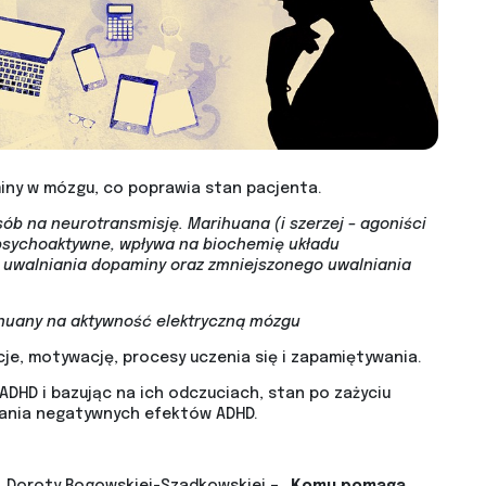
ny w mózgu, co poprawia stan pacjenta.
ób na neurotransmisję. Marihuana (i szerzej – agoniści
 psychoaktywne, wpływa na biochemię układu
uwalniania dopaminy oraz zmniejszonego uwalniania
rihuany na aktywność elektryczną mózgu
e, motywację, procesy uczenia się i zapamiętywania.
DHD i bazując na ich odczuciach, stan po zażyciu
wania negatywnych efektów ADHD.
p. Doroty Rogowskiej-Szadkowskiej –
„Komu pomaga