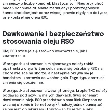
zmniejszyło liczbę komórek blastycznych. Niestety, choć
badań odnośnie działania marihuany i poszczególnych
kannabinoidów jest coraz więcej, prawie nigdy nie dotyczą
one konkretnie oleju RSO.
Dawkowanie i bezpieczeństwo
stosowania oleju RSO
Olej RSO stosuje się zarówno wewnętrznie, jak i
zewnętrznie.
W przypadku stosowania miejscowego należy robić
opatrunki z oleju. W tym celu nanosi się odrobinę RSO na
chore miejsce na skórze, a następnie okrywa się je
bandażem i zostawia do wchłonięcia. Tego typu opatrunki
zmienia się codziennie.
W przypadku stosowania wewnętrznego, krople THC należy
podawać pod język, w małych dawkach. Swój schemat
dawkowania oleju RSO przedstawia sam Rick Simpson na
[2]
własnej stronie internetowej
, należy jednak pamiętać,
że nie jest on lekarzem i traktować to jedynie jako