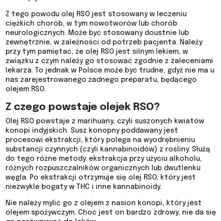
Z tego powodu olej RSO jest stosowany w leczeniu
ciężkich chorób, w tym nowotworów lub chorób
neurologicznych. Może być stosowany doustnie lub
zewnętrznie, w zależności od potrzeb pacjenta. Należy
przy tym pamiętać, że olej RSO jest silnym lekiem, w
związku z czym należy go stosować zgodnie z zaleceniami
lekarza. To jednak w Polsce może być trudne, gdyż nie ma u
nas zarejestrowanego żadnego preparatu, będącego
olejem RSO.
Z czego powstaje olejek RSO?
Olej RSO powstaje z marihuany, czyli suszonych kwiatów
konopi indyjskich. Susz konopny poddawany jest
procesowi ekstrakcji, który polega na wyodrębnieniu
substancji czynnych (czyli kannabinoidów) z rośliny. Służą
do tego różne metody: ekstrakcja przy użyciu alkoholu,
różnych rozpuszczalników organicznych lub dwutlenku
węgla. Po ekstrakcji otrzymuje się olej RSO, który jest
niezwykle bogaty w THC i inne kannabinoidy.
Nie należy mylić go z olejem z nasion konopi, który jest
olejem spożywczym. Choć jest on bardzo zdrowy, nie da się