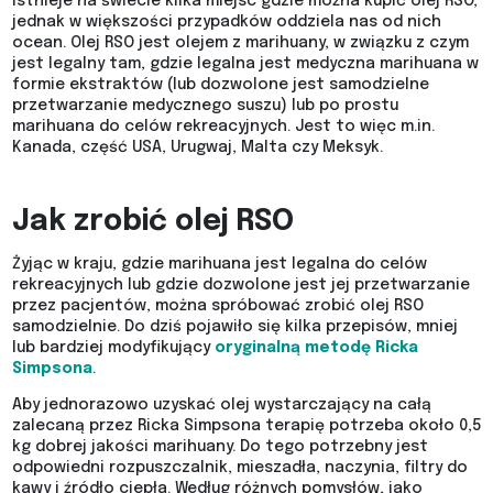
Istnieje na świecie kilka miejsc gdzie można kupić olej RSO,
jednak w większości przypadków oddziela nas od nich
ocean. Olej RSO jest olejem z marihuany, w związku z czym
jest legalny tam, gdzie legalna jest medyczna marihuana w
formie ekstraktów (lub dozwolone jest samodzielne
przetwarzanie medycznego suszu) lub po prostu
marihuana do celów rekreacyjnych. Jest to więc m.in.
Kanada, część USA, Urugwaj, Malta czy Meksyk.
Jak zrobić olej RSO
Żyjąc w kraju, gdzie marihuana jest legalna do celów
rekreacyjnych lub gdzie dozwolone jest jej przetwarzanie
przez pacjentów, można spróbować zrobić olej RSO
samodzielnie. Do dziś pojawiło się kilka przepisów, mniej
lub bardziej modyfikujący
oryginalną metodę Ricka
Simpsona
.
Aby jednorazowo uzyskać olej wystarczający na całą
zalecaną przez Ricka Simpsona terapię potrzeba około 0,5
kg dobrej jakości marihuany. Do tego potrzebny jest
odpowiedni rozpuszczalnik, mieszadła, naczynia, filtry do
kawy i źródło ciepła. Według różnych pomysłów, jako