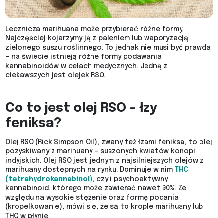
Lecznicza marihuana może przybierać różne formy.
Najczęściej kojarzymy ją z paleniem lub waporyzacją
zielonego suszu roślinnego. To jednak nie musi być prawda
– na świecie istnieją różne formy podawania
kannabinoidów w celach medycznych. Jedną z
ciekawszych jest olejek RSO.
Co to jest olej RSO – łzy
feniksa?
Olej RSO (Rick Simpson Oil), zwany też łzami feniksa, to olej
pozyskiwany z marihuany – suszonych kwiatów konopi
indyjskich. Olej RSO jest jednym z najsilniejszych olejów z
marihuany dostępnych na rynku. Dominuje w nim
THC
(tetrahydrokannabinol)
, czyli psychoaktywny
kannabinoid, którego może zawierać nawet 90%. Ze
względu na wysokie stężenie oraz formę podania
(kropelkowanie), mówi się, że są to krople marihuany lub
THC w płynie.