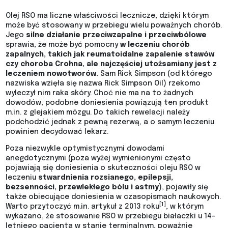
Olej RSO ma liczne właściwości lecznicze, dzięki którym
może być stosowany w przebiegu wielu poważnych chorób.
Jego
silne działanie przeciwzapalne i przeciwbólowe
sprawia, że może być pomocny
w leczeniu chorób
zapalnych, takich jak reumatoidalne zapalenie stawów
czy choroba Crohna, ale najczęściej utożsamiany jest z
leczeniem nowotworów.
Sam Rick Simpson (od którego
nazwiska wzięła się nazwa Rick Simpson Oil) rzekomo
wyleczył nim raka skóry. Choć nie ma na to żadnych
dowodów, podobne doniesienia powiązują ten produkt
m.in. z glejakiem mózgu. Do takich rewelacji należy
podchodzić jednak z pewną rezerwą, a o samym leczeniu
powinien decydować lekarz.
Poza niezwykle optymistycznymi dowodami
anegdotycznymi (poza wyżej wymienionymi często
pojawiają się doniesienia o skuteczności oleju RSO w
leczeniu
stwardnienia rozsianego, epilepsji,
bezsenności, przewlekłego bólu i astmy
), pojawiły się
także obiecujące doniesienia w czasopismach naukowych.
[1]
Warto przytoczyć m.in. artykuł z 2013 roku
, w którym
wykazano, że stosowanie RSO w przebiegu białaczki u 14-
letniego pacjenta w stanie terminalnym, poważnie