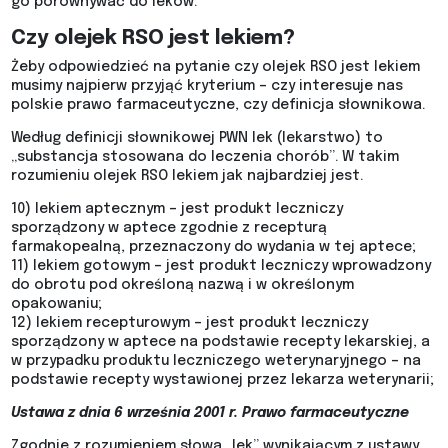
go porównywać do leków.
Czy olejek RSO jest lekiem?
Żeby odpowiedzieć na pytanie czy olejek RSO jest lekiem
musimy najpierw przyjąć kryterium – czy interesuje nas
polskie prawo farmaceutyczne, czy definicja słownikowa.
Według definicji słownikowej PWN lek (lekarstwo) to
„substancja stosowana do leczenia chorób”. W takim
rozumieniu olejek RSO lekiem jak najbardziej jest.
10) lekiem aptecznym – jest produkt leczniczy
sporządzony w aptece zgodnie z recepturą
farmakopealną, przeznaczony do wydania w tej aptece;
11) lekiem gotowym – jest produkt leczniczy wprowadzony
do obrotu pod określoną nazwą i w określonym
opakowaniu;
12) lekiem recepturowym – jest produkt leczniczy
sporządzony w aptece na podstawie recepty lekarskiej, a
w przypadku produktu leczniczego weterynaryjnego – na
podstawie recepty wystawionej przez lekarza weterynarii;
Ustawa z dnia 6 września 2001 r. Prawo farmaceutyczne
Zgodnie z rozumieniem słowa „lek” wynikającym z ustawy