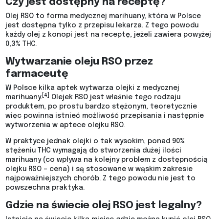
Czy jest dostępny na receptę?
Olej RSO to forma medycznej marihuany, która w Polsce
jest dostępna tylko z przepisu lekarza. Z tego powodu
każdy olej z konopi jest na receptę, jeżeli zawiera powyżej
0,3% THC.
Wytwarzanie oleju RSO przez
farmaceutę
W Polsce kilka aptek wytwarza olejki z medycznej
[4]
marihuany.
Olejek RSO jest właśnie tego rodzaju
produktem, po prostu bardzo stężonym, teoretycznie
więc powinna istnieć możliwość przepisania i następnie
wytworzenia w aptece olejku RSO.
W praktyce jednak olejki o tak wysokim, ponad 90%
stężeniu THC wymagają do stworzenia dużej ilości
marihuany (co wpływa na kolejny problem z dostępnością
olejku RSO – cena) i są stosowane w wąskim zakresie
najpoważniejszych chorób. Z tego powodu nie jest to
powszechna praktyka.
Gdzie na świecie olej RSO jest legalny?