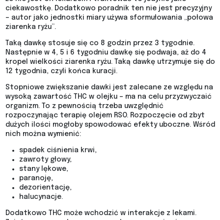
ciekawostkę. Dodatkowo poradnik ten nie jest precyzyjny
– autor jako jednostki miary używa sformułowania „połowa
ziarenka ryżu”.
Taką dawkę stosuje się co 8 godzin przez 3 tygodnie.
Następnie w 4, 5 i 6 tygodniu dawkę się podwaja, aż do 4
kropel wielkości ziarenka ryżu. Taką dawkę utrzymuje się do
12 tygodnia, czyli końca kuracji.
Stopniowe zwiększanie dawki jest zalecane ze względu na
wysoką zawartość THC w olejku – ma na celu przyzwyczaić
organizm. To z pewnością trzeba uwzględnić
rozpoczynając terapię olejem RSO. Rozpoczęcie od zbyt
dużych ilości mogłoby spowodować efekty uboczne. Wśród
nich można wymienić:
spadek ciśnienia krwi,
zawroty głowy,
stany lękowe,
paranoję,
dezorientację,
halucynacje.
Dodatkowo THC może wchodzić w interakcje z lekami.