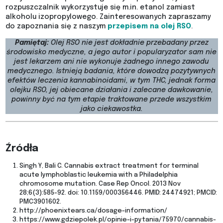
rozpuszczalnik wykorzystuje się m.in. etanol zamiast
alkoholu izopropylowego. Zainteresowanych zapraszamy
do zapoznania się z naszym
przepisem na olej RSO
.
Pamiętaj:
Olej RSO nie jest dokładnie przebadany przez
środowisko medyczne, a jego autor i popularyzator sam nie
jest lekarzem ani nie wykonuje żadnego innego zawodu
medycznego. Istnieją badania, które dowodzą pozytywnych
efektów leczenia kannabinoidami, w tym THC, jednak forma
olejku RSO, jej obiecane działania i zalecane dawkowanie,
powinny być na tym etapie traktowane przede wszystkim
jako ciekawostka.
Źródła
Singh Y, Bali C. Cannabis extract treatment for terminal
acute lymphoblastic leukemia with a Philadelphia
chromosome mutation. Case Rep Oncol. 2013 Nov
28;6(3):585-92. doi: 10.1159/000356446. PMID: 24474921; PMCID:
PMC3901602.
http://phoenixtears.ca/dosage-information/
https://www.gdziepolek.pl/opinie-i-pytania/75970/cannabis-