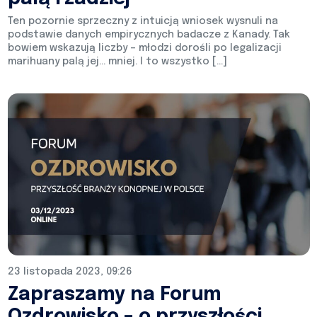
Ten pozornie sprzeczny z intuicją wniosek wysnuli na
podstawie danych empirycznych badacze z Kanady. Tak
bowiem wskazują liczby – młodzi dorośli po legalizacji
marihuany palą jej… mniej. I to wszystko […]
23 listopada 2023, 09:26
Zapraszamy na Forum
Ozdrowisko – o przyszłości