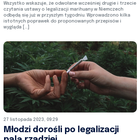
Wszystko wskazuje, że odwołane wcześniej drugie i trzecie
czytania ustawy o legalizacji marihuany w Niemczech
odbędą się już w przyszłym tygodniu. Wprowadzono kilka
istotnych poprawek do proponowanych przepisów i
wygląda […]
27 listopada 2023, 09:29
Młodzi dorośli po legalizacji
palą rzadziej