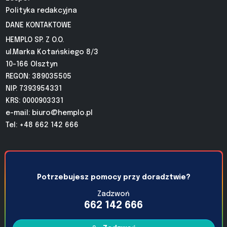
Polityka redakcyjna
DANE KONTAKTOWE
HEMPLO SP. Z O.O.
ul.Marka Kotańskiego 8/3
10-166 Olsztyn
REGON: 389035505
NIP: 7393954331
KRS: 0000903331
e-mail:
biuro@hemplo.pl
Tel: +48 662 142 666
Potrzebujesz pomocy przy doradztwie?
Zadzwoń
662 142 666