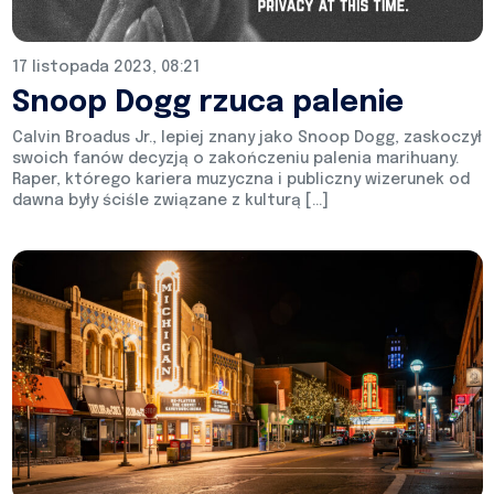
17 listopada 2023, 08:21
Snoop Dogg rzuca palenie
Calvin Broadus Jr., lepiej znany jako Snoop Dogg, zaskoczył
swoich fanów decyzją o zakończeniu palenia marihuany.
Raper, którego kariera muzyczna i publiczny wizerunek od
dawna były ściśle związane z kulturą […]