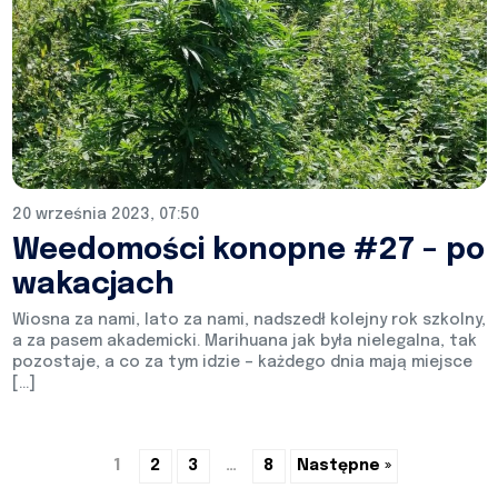
20 września 2023, 07:50
Weedomości konopne #27 – po
wakacjach
Wiosna za nami, lato za nami, nadszedł kolejny rok szkolny,
a za pasem akademicki. Marihuana jak była nielegalna, tak
pozostaje, a co za tym idzie – każdego dnia mają miejsce
[…]
1
2
3
…
8
Następne »