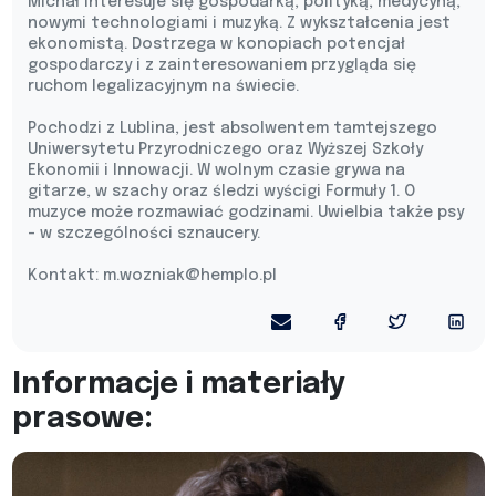
Michał interesuje się gospodarką, polityką, medycyną,
nowymi technologiami i muzyką. Z wykształcenia jest
ekonomistą. Dostrzega w konopiach potencjał
gospodarczy i z zainteresowaniem przygląda się
ruchom legalizacyjnym na świecie.
Pochodzi z Lublina, jest absolwentem tamtejszego
Uniwersytetu Przyrodniczego oraz Wyższej Szkoły
Ekonomii i Innowacji. W wolnym czasie grywa na
gitarze, w szachy oraz śledzi wyścigi Formuły 1. O
muzyce może rozmawiać godzinami. Uwielbia także psy
- w szczególności sznaucery.
Kontakt:
m.wozniak@hemplo.pl
Informacje i materiały
prasowe: