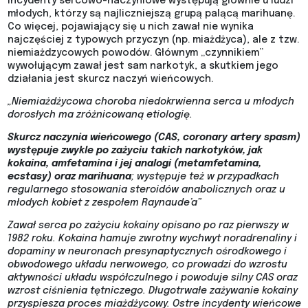
Incydenty sercowo-naczyniowe występują głównie u ludzi
młodych, którzy są najliczniejszą grupą palącą marihuanę.
Co więcej, pojawiający się u nich zawał nie wynika
najczęściej z typowych przyczyn (np. miażdżyca), ale z tzw.
niemiażdzycowych powodów. Głównym „czynnikiem”
wywołującym zawał jest sam narkotyk, a skutkiem jego
działania jest skurcz naczyń wieńcowych.
„Niemiażdżycowa choroba niedokrwienna serca u młodych
dorosłych ma zróżnicowaną etiologię.
Skurcz naczynia wieńcowego (CAS, coronary artery spasm)
występuje zwykle po zażyciu takich narkotyków, jak
kokaina, amfetamina i jej analogi (metamfetamina,
ecstasy) oraz marihuana
; występuje też w przypadkach
regularnego stosowania steroidów anabolicznych oraz u
młodych kobiet z zespołem Raynaude’a”
Zawał serca po zażyciu kokainy opisano po raz pierwszy w
1982 roku. Kokaina hamuje zwrotny wychwyt noradrenaliny i
dopaminy w neuronach presynaptycznych ośrodkowego i
obwodowego układu nerwowego, co prowadzi do wzrostu
aktywności układu współczulnego i powoduje silny CAS oraz
wzrost ciśnienia tętniczego. Długotrwałe zażywanie kokainy
przyspiesza proces miażdżycowy. Ostre incydenty wieńcowe