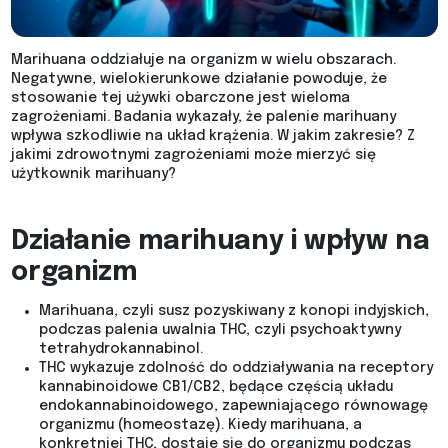
Marihuana oddziałuje na organizm w wielu obszarach.
Negatywne, wielokierunkowe działanie powoduje, że
stosowanie tej używki obarczone jest wieloma
zagrożeniami. Badania wykazały, że palenie marihuany
wpływa szkodliwie na układ krążenia. W jakim zakresie? Z
jakimi zdrowotnymi zagrożeniami może mierzyć się
użytkownik marihuany?
Działanie marihuany i wpływ na
organizm
Marihuana, czyli susz pozyskiwany z konopi indyjskich,
podczas palenia uwalnia THC, czyli psychoaktywny
tetrahydrokannabinol.
THC wykazuje zdolność do oddziaływania na receptory
kannabinoidowe CB1/CB2, będące częścią układu
endokannabinoidowego, zapewniającego równowagę
organizmu (homeostazę). Kiedy marihuana, a
konkretniej THC, dostaje się do organizmu podczas