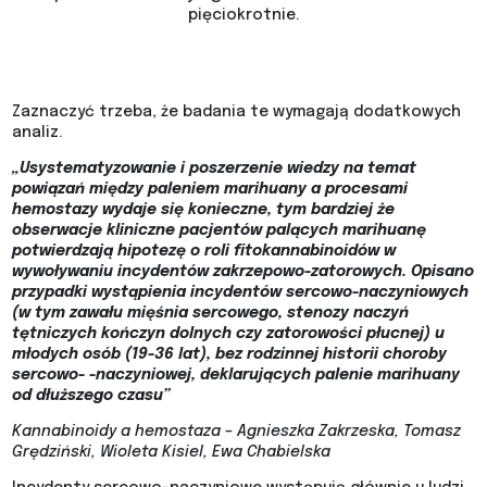
pięciokrotnie.
Zaznaczyć trzeba, że badania te wymagają dodatkowych
analiz.
„Usystematyzowanie i poszerzenie wiedzy na temat
powiązań między paleniem marihuany a procesami
hemostazy wydaje się konieczne, tym bardziej że
obserwacje kliniczne pacjentów palących marihuanę
potwierdzają hipotezę o roli fitokannabinoidów w
wywoływaniu incydentów zakrzepowo-zatorowych. Opisano
przypadki wystąpienia incydentów sercowo-naczyniowych
(w tym zawału mięśnia sercowego, stenozy naczyń
tętniczych kończyn dolnych czy zatorowości płucnej) u
młodych osób (19-36 lat), bez rodzinnej historii choroby
sercowo- -naczyniowej, deklarujących palenie marihuany
od dłuższego czasu”
Kannabinoidy a hemostaza – Agnieszka Zakrzeska, Tomasz
Grędziński, Wioleta Kisiel, Ewa Chabielska