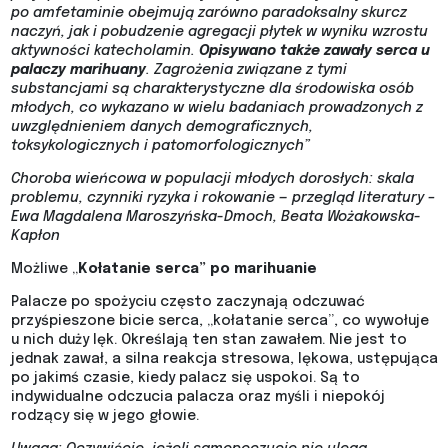
po amfetaminie obejmują zarówno paradoksalny skurcz
naczyń, jak i pobudzenie agregacji płytek w wyniku wzrostu
aktywności katecholamin.
Opisywano także zawały serca u
palaczy marihuany
. Zagrożenia związane z tymi
substancjami są charakterystyczne dla środowiska osób
młodych, co wykazano w wielu badaniach prowadzonych z
uwzględnieniem danych demograficznych,
toksykologicznych i patomorfologicznych”
Choroba wieńcowa w populacji młodych dorosłych: skala
problemu, czynniki ryzyka i rokowanie — przegląd literatury –
Ewa Magdalena Maroszyńska-Dmoch, Beata Wożakowska-
Kapłon
Możliwe „
Kołatanie serca” po marihuanie
Palacze po spożyciu często zaczynają odczuwać
przyśpieszone bicie serca, „kołatanie serca”, co wywołuje
u nich duży lęk. Określają ten stan zawałem. Nie jest to
jednak zawał, a silna reakcja stresowa, lękowa, ustępująca
po jakimś czasie, kiedy palacz się uspokoi. Są to
indywidualne odczucia palacza oraz myśli i niepokój
rodzący się w jego głowie.