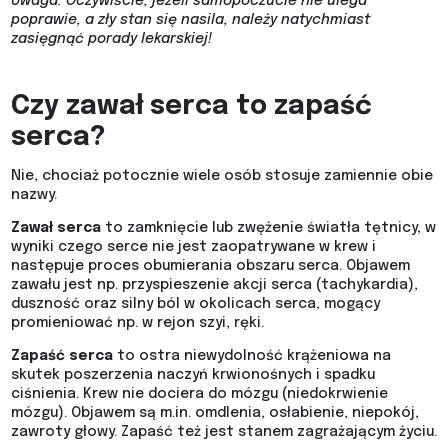
Uwaga: Oczywiście, jeżeli samopoczucie nie ulega
poprawie, a zły stan się nasila, należy natychmiast
zasięgnąć porady lekarskiej!
Czy zawał serca to zapaść
serca?
Nie, chociaż potocznie wiele osób stosuje zamiennie obie
nazwy.
Zawał serca
to zamknięcie lub zwężenie światła tętnicy, w
wyniki czego serce nie jest zaopatrywane w krew i
następuje proces obumierania obszaru serca. Objawem
zawału jest np. przyspieszenie akcji serca (tachykardia),
duszność oraz silny ból w okolicach serca, mogący
promieniować np. w rejon szyi, ręki.
Zapaść serca
to ostra niewydolność krążeniowa na
skutek poszerzenia naczyń krwionośnych i spadku
ciśnienia. Krew nie dociera do mózgu (niedokrwienie
mózgu). Objawem są m.in. omdlenia, osłabienie, niepokój,
zawroty głowy. Zapaść też jest stanem zagrażającym życiu.