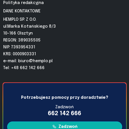
Polityka redakcyjna
DANE KONTAKTOWE
HEMPLO SP. Z O.O.
ul.Marka Kotańskiego 8/3
10-166 Olsztyn
REGON: 389035505
NIP: 7393954331
KRS: 0000903331
e-mail:
biuro@hemplo.pl
Tel: +48 662 142 666
Potrzebujesz pomocy przy doradztwie?
Zadzwoń
662 142 666
Zadzwoń