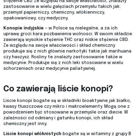
stężenie CBD. Ze względu na swoje właściwości, znalazły
zastosowanie w wielu gałęziach przemysłu takich jak:
przemysł papierniczy, chemiczny, włókienniczy,
opakowaniowy, czy medyczny.
Konopie indyjskie
– w Polsce są nielegalne, a za ich
uprawę grozi kara pozbawienia wolności. W swoim składzie
zawierają wysokie stężenie THC oraz niskie stężenie CBD.
Ze względu na swoje właściwości i skład chemiczny
produkuje się z nich głównie narkotyki takie jak marihuana
czy haszysz. Rośliny te znalazły zastosowanie także w
medycynie. Produkuje się z nich leki stosowane w wielu
schorzeniach oraz medycynie paliatywnej.
Co zawierają liście konopi?
Liście konopi bogate są w składniki bioaktywne jak białko,
kwasy tłuszczowe czy mikro i makroelementy. Mogą one z
powodzeniem być stosowane w przemyśle oraz diecie. W
zależności od odmiany i gatunku konopi, ich skład
chemiczny jest inny.
Liście konopi włóknistych
bogate są w witaminy z grupy B