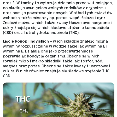
oraz E. Witaminy te wykazują działanie przeciwutleniające,
co skutkuje usunięciem wolnych rodników z organizmu
oraz hamuje powstawanie nowych. W skład tych związków
wchodzą także minerały np. potas, wapń, żelazo i cynk.
Znaleźć można w nich także kwasy tłuszczowe nasycone i
cukry. Znajduje się w nich śladowe stężenie kannabidiolu
(CBD) oraz tetrahydrokannabinolu (THC).
Liście konopi indyjskich
– w ich składzie znaleźć można
witaminy rozpuszczalne w wodzie takie jak witamina E i
witamina B. Działają one jako przeciwutleniacze
poprawiając kondycję organizmu. Obecne są w nich
również mikro i makro składniki takie jak: fosfor, sód,
magnez oraz potas. Obecne są także kwasy tłuszczowe i
cukier. W nich również znajduje się śladowe stężenie THC i
CBD.