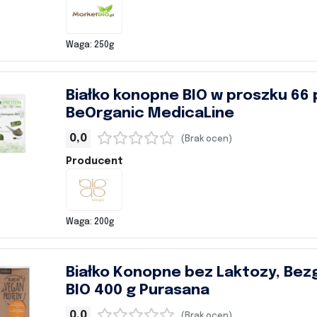
Waga: 250g
Białko konopne BIO w proszku 66 
BeOrganic MedicaLine
0,0
(Brak ocen)
Producent
Waga: 200g
Białko Konopne bez Laktozy, Be
BIO 400 g Purasana
0,0
(Brak ocen)