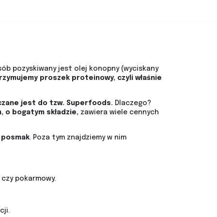
sób pozyskiwany jest olej konopny (wyciskany
trzymujemy proszek proteinowy, czyli właśnie
czane jest do tzw. Superfoods.
Dlaczego?
, o bogatym składzie,
zawiera wiele cennych
y posmak
. Poza tym znajdziemy w nim
y czy pokarmowy.
ji.