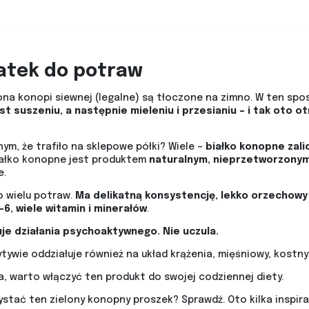
datek do potraw
ona konopi siewnej (legalne) są tłoczone na zimno. W ten spo
 suszeniu, a następnie mieleniu i przesianiu – i tak oto o
m, że trafiło na sklepowe półki? Wiele –
białko konopne zali
Białko konopne jest produktem
naturalnym, nieprzetworzonym
e.
 wielu potraw.
Ma delikatną konsystencję, lekko orzechow
6, wiele witamin i minerałów
.
e działania psychoaktywnego. Nie uczula.
tywie oddziałuje również na układ krążenia, mięśniowy, kostn
 warto włączyć ten produkt do swojej codziennej diety.
stać ten zielony konopny proszek? Sprawdź. Oto kilka inspirac