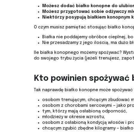
Możesz dodać białko konopne do ulubionej
Możesz przygotować sobie odżywczy mlec
Niektórzy posypują białkiem konopnym ka
O czym musisz pamiętać stosując białko kon
Białka nie poddajemy obróbce cieplnej, bo
Nie przesadzamy z jego ilością, ma dużo b
Ile białka konopnego możemy spożywać? Wystarc
do swojego trybu życia (jeżeli trenujesz, zap
Kto powinien spożywać 
Tak naprawdę białko konopne może spożywać k
osobom trenującym, chcącym zbudować m
osobom z chorobami sercowymi – jako prof
tym, którzy mają osłabioną odporność,
młodzieży w okresie wzrostu,
osobom z osłabioną kondycją włosów i pr
chcącym zgubić zbędne kilogramy – białko z