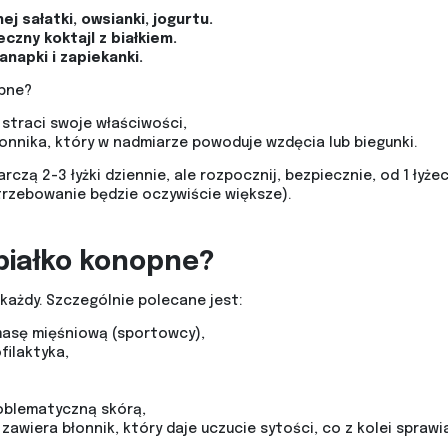
 sałatki, owsianki, jogurtu.
zny koktajl z białkiem.
napki i zapiekanki.
opne?
 straci swoje właściwości,
łonnika, który w nadmiarze powoduje wzdęcia lub biegunki.
zą 2-3 łyżki dziennie, ale rozpocznij, bezpiecznie, od 1 łyż
otrzebowanie będzie oczywiście większe).
białko konopne?
ażdy. Szczególnie polecane jest:
asę mięśniową (sportowcy),
ilaktyka,
oblematyczną skórą,
awiera błonnik, który daje uczucie sytości, co z kolei sprawia