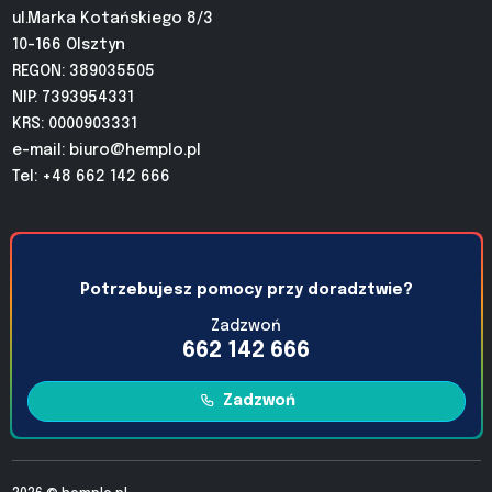
ul.Marka Kotańskiego 8/3
10-166 Olsztyn
REGON: 389035505
NIP: 7393954331
KRS: 0000903331
e-mail:
biuro@hemplo.pl
Tel: +48 662 142 666
Potrzebujesz pomocy przy doradztwie?
Zadzwoń
662 142 666
Zadzwoń