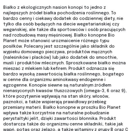
Białko z ekologicznych nasion konopi to jedno z
najlepszych źródeł białka pochodzenia roślinnego. To
bardzo cenny i ciekawy dodatek do codziennej diety, nie
tylko dla osób będących na diecie wegetariańskiej czy
wegańskiej, ale także dla sportowców i osób pracujących
nad rozbudową masy mięśniowej. Białko konopne Bio
Planet może stanowić urozmaicenie różnego typu
posiłków. Polecany jest szczególnie jako składnik do
wypieku domowego pieczywa, produktów mącznych
(naleśników i placków) lub jako dodatek do smoothie,
musli i produktów mlecznych. Sproszkowane białko można
mieszać z mlekiem lub kefirem. Produkt odznacza się
bardzo wysoką zawartością białka roślinnego, bogatego
w cenne dla organizmu aminokwasy endogenne i
egzogenne. Konopie siewne są naturalnym źródłem
nienasyconych kwasów tłuszczowych (omega-3, 6 oraz 9),
które pozytywnie wpływają na stan skóry, włosów,
paznokci, a także wspierają prawidłowy przebieg
przemiany materii. Białko konopne w proszku Bio Planet
wpływa także korzystnie na naturalne pobudzanie
perystaltyki jelit, dzięki zawartości błonnika. Produkt
dostarcza także do organizmu cenne składniki, takie jak
wapń, potas oraz żelazo, a także witaminy z grupy B oraz C