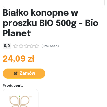
Białko konopne w
proszku BIO 500g – Bio
Planet
0,0
(Brak ocen)
24,09 zł
Zamów
Producent: