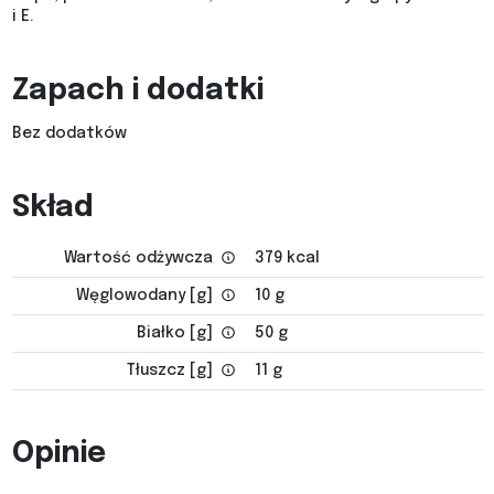
i E.
Zapach i dodatki
Bez dodatków
Skład
Wartość odżywcza
379 kcal
Węglowodany [g]
10 g
Białko [g]
50 g
Tłuszcz [g]
11 g
Opinie