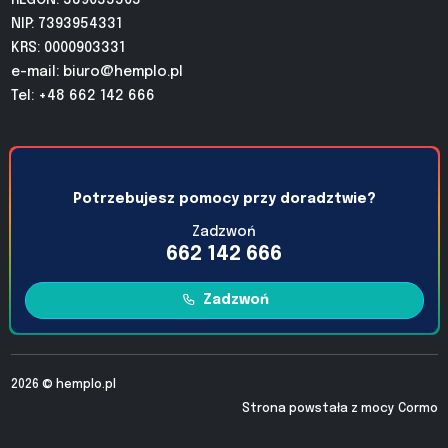
REGON: 389035505
NIP: 7393954331
KRS: 0000903331
e-mail:
biuro@hemplo.pl
Tel: +48 662 142 666
Potrzebujesz pomocy przy doradztwie?
Zadzwoń
662 142 666
Zadzwoń
2026 ©
hemplo.pl
Strona powstała z mocy
Cormo