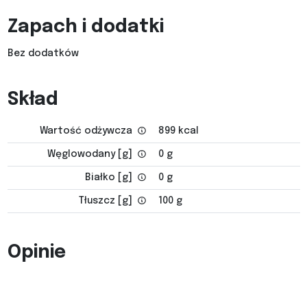
Zapach i dodatki
Bez dodatków
Skład
Wartość odżywcza
899 kcal
Węglowodany [g]
0 g
Białko [g]
0 g
Tłuszcz [g]
100 g
Opinie