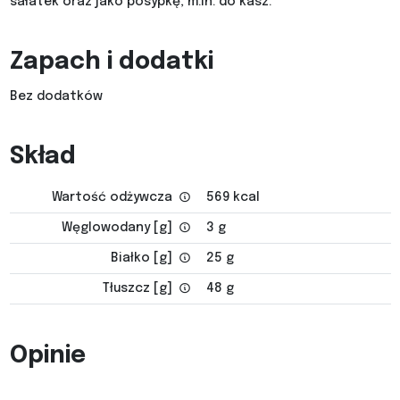
sałatek oraz jako posypkę, m.in. do kasz.
Zapach i dodatki
Bez dodatków
Skład
Wartość odżywcza
569 kcal
Węglowodany [g]
3 g
Białko [g]
25 g
Tłuszcz [g]
48 g
Opinie