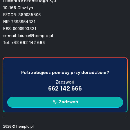
ul.Marka Kotańskiego 8/3
10-166 Olsztyn
REGON: 389035505
NIP: 7393954331
KRS: 0000903331
e-mail:
biuro@hemplo.pl
Tel: +48 662 142 666
Potrzebujesz pomocy przy doradztwie?
Zadzwoń
662 142 666
Zadzwoń
2026 ©
hemplo.pl