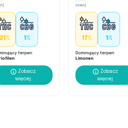
n)
ocen)
21%
1%
17%
1%
minujący terpen:
Dominujący terpen:
iofilen
Limonen
Zobacz
Zobacz
więcej
więcej