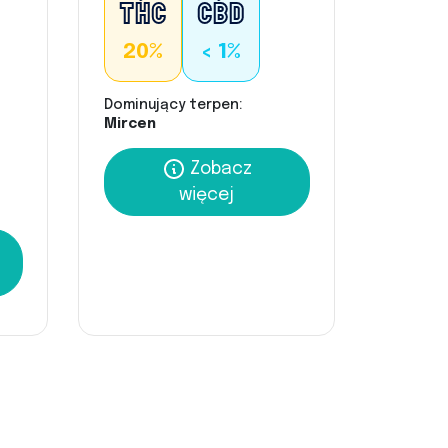
20%
< 1%
Dominujący terpen:
Mircen
Zobacz
więcej