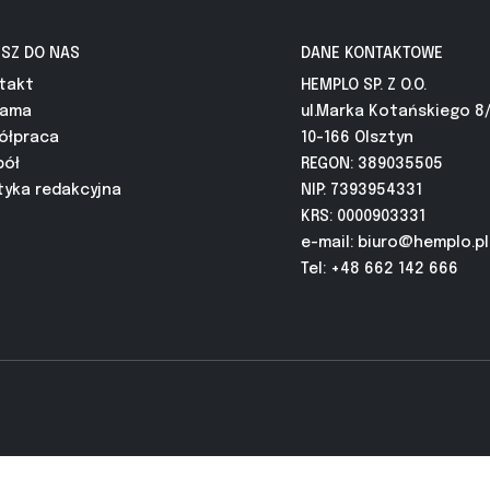
ISZ DO NAS
DANE KONTAKTOWE
takt
HEMPLO SP. Z O.O.
lama
ul.Marka Kotańskiego 8
ółpraca
10-166 Olsztyn
pół
REGON: 389035505
tyka redakcyjna
NIP: 7393954331
KRS: 0000903331
e-mail:
biuro@hemplo.pl
Tel: +48 662 142 666