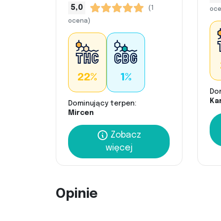
5,0
(1
oce
ocena)
22%
1%
Do
Kar
Dominujący terpen:
Mircen
Zobacz
więcej
Opinie