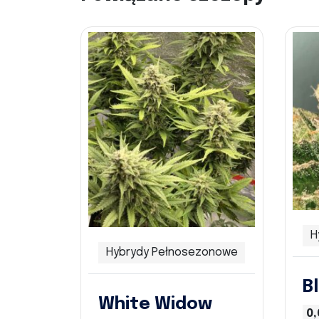
H
Hybrydy Pełnosezonowe
B
White Widow
0,