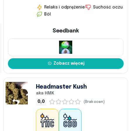
Relaks i odprężenie
Suchość oczu
Ból
Seedbank
Zobacz więcej
Headmaster Kush
aka HMK
0,0
(Brak ocen)