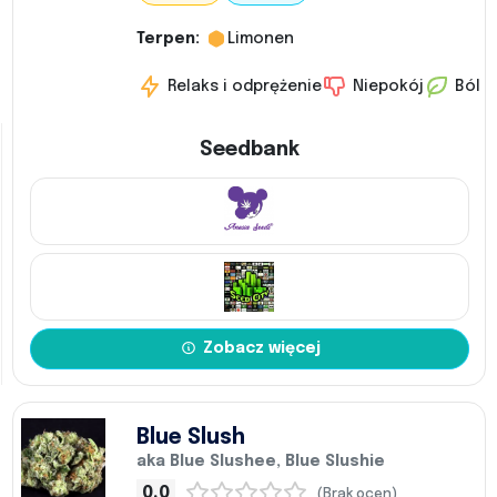
Terpen:
Limonen
Relaks i odprężenie
Niepokój
Ból
Seedbank
Zobacz więcej
Blue Slush
aka Blue Slushee, Blue Slushie
0,0
(Brak ocen)