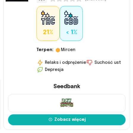
21%
< 1%
Terpen:
Mircen
Relaks i odprężenie
Suchość ust
Depresja
Seedbank
Zobacz więcej