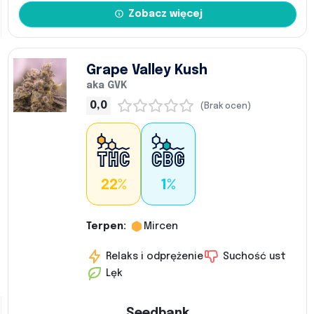
Zobacz więcej
Grape Valley Kush
aka GVK
0,0
(Brak ocen)
22%
1%
Terpen:
Mircen
Relaks i odprężenie
Suchość ust
Lęk
Seedbank