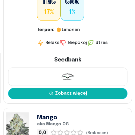
17%
1%
Terpen:
Limonen
Relaks
Niepokój
Stres
Seedbank
Zobacz więcej
Mango
aka Mango OG
0,0
(Brak ocen)