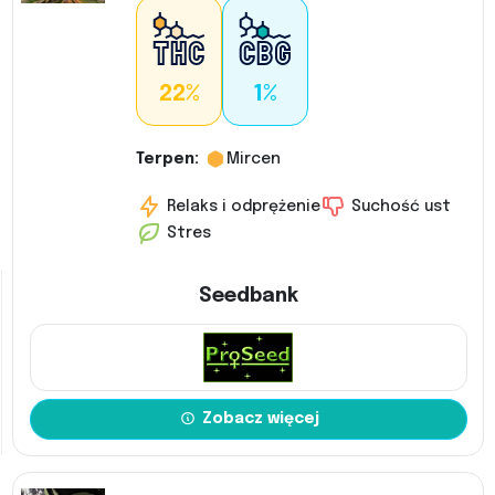
22%
1%
Terpen:
Mircen
Relaks i odprężenie
Suchość ust
Stres
Seedbank
Zobacz więcej