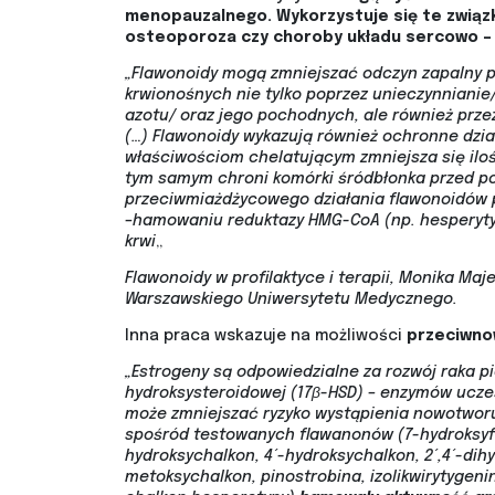
menopauzalnego. Wykorzystuje się te związki
osteoporoza czy choroby układu sercowo –
„Flawonoidy mogą zmniejszać odczyn zapalny
krwionośnych nie tylko poprzez unieczynnianie/
azotu/ oraz jego pochodnych, ale również prz
(…) Flawonoidy wykazują również ochronne dział
właściwościom chelatującym zmniejsza się ilość
tym samym chroni komórki śródbłonka przed 
przeciwmiażdżycowego działania flawonoidów p
–hamowaniu reduktazy HMG-CoA (np. hesperyty
krwi
„
Flawonoidy w profilaktyce i terapii, Monika Ma
Warszawskiego Uniwersytetu Medycznego.
Inna praca wskazuje na możliwości
przeciwno
„Estrogeny są odpowiedzialne za rozwój raka p
hydroksysteroidowej (17β-HSD) – enzymów ucz
może zmniejszać ryzyko wystąpienia nowotworu 
spośród testowanych flawanonów (7-hydroksyfla
hydroksychalkon, 4´-hydroksychalkon, 2´,4´-dih
metoksychalkon, pinostrobina, izolikwirytygenin