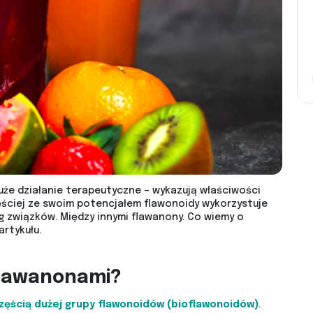
duże działanie terapeutyczne – wykazują właściwości
ęściej ze swoim potencjałem flawonoidy wykorzystuje
g związków. Między innymi flawanony. Co wiemy o
rtykułu.
flawanonami?
zęścią dużej grupy flawonoidów (bioflawonoidów)
.