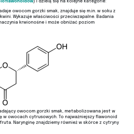
ioflawonoidów
) i dzielą się na kolejne kategorie:
adaje owocom gorzki smak, znajduje się m.in. w soku z
kwini. Wykazuje właściwości przeciwzapalne. Badania
 naczynia krwionośne i może obniżać poziom
nadający owocom gorzki smak, metabolizowana jest w
się w owocach cytrusowych. To najważniejszy flawonoid
pfruta. Narynginę znajdziemy również w skórce z cytryny