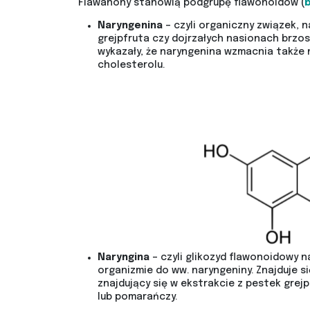
Flawanony stanowią podgrupę flawonoidów (
b
Naryngenina
– czyli organiczny związek, n
grejpfruta czy dojrzałych nasionach brzos
wykazały, że naryngenina wzmacnia także
cholesterolu.
Naryngina
– czyli glikozyd flawonoidowy 
organizmie do ww. naryngeniny. Znajduje 
znajdujący się w ekstrakcie z pestek grej
lub pomarańczy.