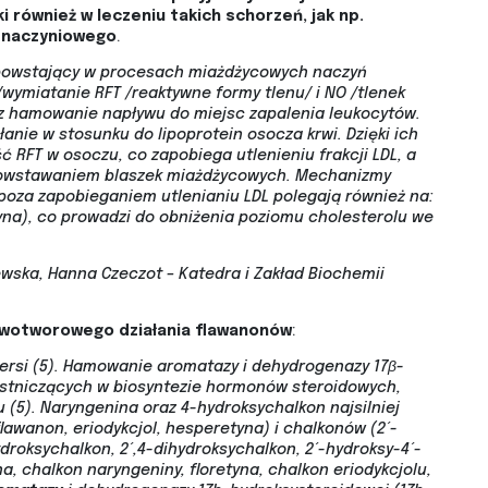
 również w leczeniu takich schorzeń, jak np.
 naczyniowego
.
 powstający w procesach miażdżycowych naczyń
wymiatanie RFT /reaktywne formy tlenu/ i NO /tlenek
ez hamowanie napływu do miejsc zapalenia leukocytów.
anie w stosunku do lipoprotein osocza krwi. Dzięki ich
 RFT w osoczu, co zapobiega utlenieniu frakcji LDL, a
powstawaniem blaszek miażdżycowych. Mechanizmy
oza zapobieganiem utlenianiu LDL polegają również na:
na), co prowadzi do obniżenia poziomu cholesterolu we
jewska, Hanna Czeczot – Katedra i Zakład Biochemii
wotworowego działania flawanonów
:
iersi (5). Hamowanie aromatazy i dehydrogenazy 17β-
estniczących w biosyntezie hormonów steroidowych,
(5). Naryngenina oraz 4-hydroksychalkon najsilniej
wanon, eriodykcjol, hesperetyna) i chalkonów (2´-
ydroksychalkon, 2´,4-dihydroksychalkon, 2´-hydroksy-4´-
a, chalkon naryngeniny, floretyna, chalkon eriodykcjolu,