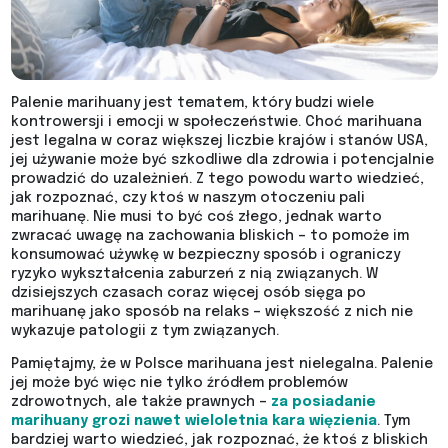
Palenie marihuany jest tematem, który budzi wiele
kontrowersji i emocji w społeczeństwie. Choć marihuana
jest legalna w coraz większej liczbie krajów i stanów USA,
jej używanie może być szkodliwe dla zdrowia i potencjalnie
prowadzić do uzależnień. Z tego powodu warto wiedzieć,
jak rozpoznać, czy ktoś w naszym otoczeniu pali
marihuanę. Nie musi to być coś złego, jednak warto
zwracać uwagę na zachowania bliskich – to pomoże im
konsumować używkę w bezpieczny sposób i ograniczy
ryzyko wykształcenia zaburzeń z nią związanych. W
dzisiejszych czasach coraz więcej osób sięga po
marihuanę jako sposób na relaks – większość z nich nie
wykazuje patologii z tym związanych.
Pamiętajmy, że w Polsce marihuana jest nielegalna. Palenie
jej może być więc nie tylko źródłem problemów
zdrowotnych, ale także prawnych –
za posiadanie
marihuany grozi nawet wieloletnia kara więzienia
. Tym
bardziej warto wiedzieć, jak rozpoznać, że ktoś z bliskich