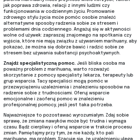
jak poprawa zdrowia, relacji z innymi ludźmi czy
funkcjonowania w codziennym życiu. Promowanie
zdrowego stylu życia może pomóc osobie znaleźć
alternatywne sposoby radzenia sobie ze stresem i
problemami dnia codziennego. Angażuj się w aktywności
wolne od używek: zapraszaj znajomego na spotkania czy
wyjścia, które nie mają związku z używaniem marihuany, aby
pokazać, że można się dobrze bawić i radzić sobie ze
stresem bez używania substancji psychoaktywnych.
Znajdź specjalistyczną pomoc.
Jeśli bliska osoba ma
poważny problem z marihuaną, warto rozważyć
skorzystanie z pomocy specjalisty: lekarza, terapeuty lub
grup wsparcia. Tacy specjaliści mogą pomóc w
przezwyciężeniu uzależnienia i znalezieniu sposobów na
radzenie sobie z trudnościami. Oferuj wsparcie
emocjonalne i zaoferuj pomoc w znalezieniu
profesjonalnej pomocy, jeśli jest taka potrzeba.
Najważniejsze to pozostawać wyrozumiałym. Zdaj sobie
sprawę, że zmiana nawyków może być trudna i wymaga
czasu. Bądź cierpliwy i oferuj wsparcie w trakcie procesu
zmian. Pamiętajmy przy tym, że nie każdy, kto pali
marihuanę, ma problem. Szacuje się, że uzależnieniu ulega