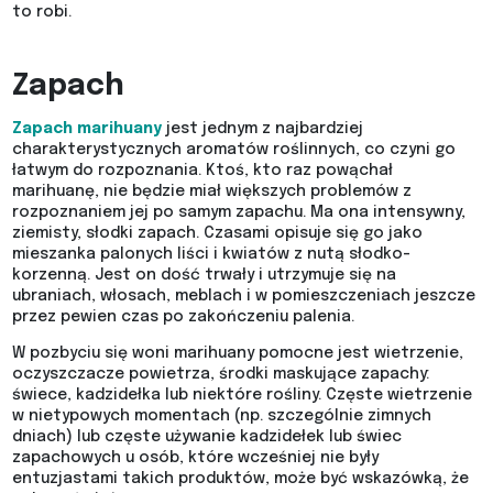
to robi.
Zapach
Zapach marihuany
jest jednym z najbardziej
charakterystycznych aromatów roślinnych, co czyni go
łatwym do rozpoznania. Ktoś, kto raz powąchał
marihuanę, nie będzie miał większych problemów z
rozpoznaniem jej po samym zapachu. Ma ona intensywny,
ziemisty, słodki zapach. Czasami opisuje się go jako
mieszanka palonych liści i kwiatów z nutą słodko-
korzenną. Jest on dość trwały i utrzymuje się na
ubraniach, włosach, meblach i w pomieszczeniach jeszcze
przez pewien czas po zakończeniu palenia.
W pozbyciu się woni marihuany pomocne jest wietrzenie,
oczyszczacze powietrza, środki maskujące zapachy:
świece, kadzidełka lub niektóre rośliny. Częste wietrzenie
w nietypowych momentach (np. szczególnie zimnych
dniach) lub częste używanie kadzidełek lub świec
zapachowych u osób, które wcześniej nie były
entuzjastami takich produktów, może być wskazówką, że