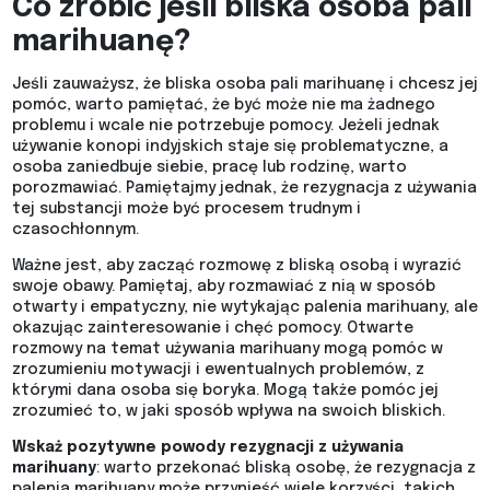
Co zrobić jeśli bliska osoba pali
marihuanę?
Jeśli zauważysz, że bliska osoba pali marihuanę i chcesz jej
pomóc, warto pamiętać, że być może nie ma żadnego
problemu i wcale nie potrzebuje pomocy. Jeżeli jednak
używanie konopi indyjskich staje się problematyczne, a
osoba zaniedbuje siebie, pracę lub rodzinę, warto
porozmawiać. Pamiętajmy jednak, że rezygnacja z używania
tej substancji może być procesem trudnym i
czasochłonnym.
Ważne jest, aby zacząć rozmowę z bliską osobą i wyrazić
swoje obawy. Pamiętaj, aby rozmawiać z nią w sposób
otwarty i empatyczny, nie wytykając palenia marihuany, ale
okazując zainteresowanie i chęć pomocy. Otwarte
rozmowy na temat używania marihuany mogą pomóc w
zrozumieniu motywacji i ewentualnych problemów, z
którymi dana osoba się boryka. Mogą także pomóc jej
zrozumieć to, w jaki sposób wpływa na swoich bliskich.
Wskaż pozytywne powody rezygnacji z używania
marihuany
: warto przekonać bliską osobę, że rezygnacja z
palenia marihuany może przynieść wiele korzyści, takich