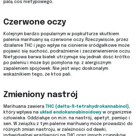
palą coś nietypowego.
Czerwone oczy
Kolejnym bardzo popularnym w popkulturze skutkiem
palenia marihuany są czerwone oczy. Rzeczywiście, przez
działanie THC i jego wpływ na ciśnienie śródgałkowe może
pojawić się suchość, podrażnienie i zaczerwienienie oczu.
Nietypowa barwa białek utrzymuje się jednak dość krótko
po paleniu i może być pomylona np. z alergicznym
zapaleniem spojówek. Nie jest więc doskonałym
wskaźnikiem tego, że ktoś pali.
Zmieniony nastrój
Marihuana zawiera
THC (delta-9-tetrahydrokannabinol)
,
który wpływa na
układ endokannabinoidowy
w organizmie
człowieka. Oddziałuje on m.in. na nastrój, apetyt, pamięć i
sen. W związku z tym palenie marihuany może prowadzić do
różnych zmian nastroju, w zależności od dawki,
indywidualnej wrażliwości na THC oraz innych czynników,