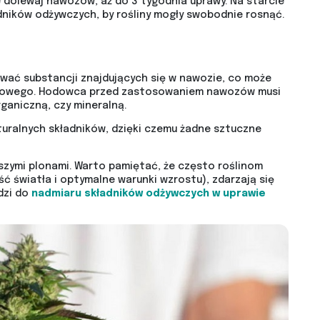
 dolewaj nawozów, aż do 3 tygodnia uprawy. Na starcie
adników odżywczych, by rośliny mogły swobodnie rosnąć.
ować substancji znajdujących się w nawozie, co może
iowego. Hodowca przed zastosowaniem nawozów musi
ganiczną, czy mineralną.
uralnych składników, dzięki czemu żadne sztuczne
szymi plonami. Warto pamiętać, że często roślinom
ć światła i optymalne warunki wzrostu), zdarzają się
dzi do
nadmiaru składników odżywczych w uprawie