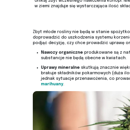
Unikaj zbyt wczesnego nawożenia konopi. Nie
w ziemi znajduje się wystarczająca ilość skł
Zbyt młode rośliny nie będą w stanie spożytk
doprowadzić do uszkodzenia systemu korzen
podjąć decyzję, czy chce prowadzić uprawę or
Nawozy organiczne
produkowane są z nat
substancje nie będą obecne w kwiatach.
Uprawy mineralne
skutkują znacznie więk
brakuje składników pokarmowych (duża iloś
jednak sytuacje przenawożenia, co prowa
marihuany
.