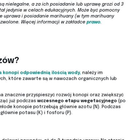
są nielegalne, a za ich posiadanie lub uprawę grozi od 3
stał jedynie w celach edukacyjnych. Może być pomocny
ie uprawa i posiadanie marihuany (w tym marihuany
ozwolone.
Więcej informacji w zakładce
prawo
.
zów?
 konopi odpowiednią ilością wody,
należy im
ch, które zawarte są w nawozach organicznych lub
a znacznie przyśpieszyć rozwój konopi oraz zwiększyć
cząć już podczas
wczesnego
etapu
wegetacyjnego
(po
młode konopie potrzebują głównie azotu (N). Podczas
głównie potasu (K) i fosforu (P).