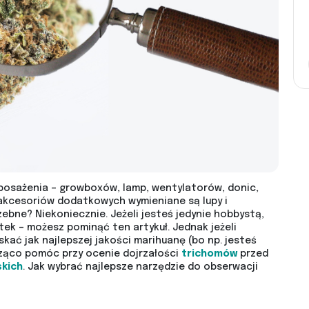
sażenia – growboxów, lamp, wentylatorów, donic,
d akcesoriów dodatkowych wymieniane są lupy i
ebne? Niekoniecznie. Jeżeli jesteś jedynie hobbystą,
tek – możesz pominąć ten artykuł. Jednak jeżeli
ać jak najlepszej jakości marihuanę (bo np. jesteś
ząco pomóc przy ocenie dojrzałości
trichomów
przed
skich
. Jak wybrać najlepsze narzędzie do obserwacji