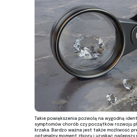
Takie powiększenia pozwolą na wygodną identy
symptomów chorób czy początków rozwoju pleśn
krzaka. Bardzo ważna jest także możliwość pr
optymalny moment zbioru i uzyskać najlepszy 