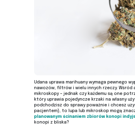
Udana uprawa marihuany wymaga pewnego wypo
nawozów, filtrów i wielu innych rzeczy. Wśró
mikroskopy – jednak czy każdemu są one potrz
który uprawia pojedyncze krzaki na własny uży
podchodzisz do sprawy poważnie i chcesz uzysk
pacjentem), to lupa lub mikroskop mogą znac
planowanym ścinaniem zbiorów konopi indyj
konopi z bliska?