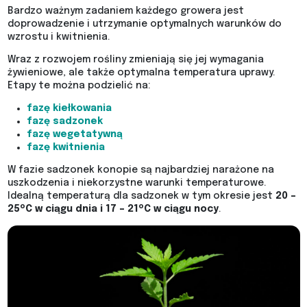
Bardzo ważnym zadaniem każdego growera jest
doprowadzenie i utrzymanie optymalnych warunków do
wzrostu i kwitnienia.
Wraz z rozwojem rośliny zmieniają się jej wymagania
żywieniowe, ale także optymalna temperatura uprawy.
Etapy te można podzielić na:
fazę kiełkowania
fazę sadzonek
fazę wegetatywną
fazę kwitnienia
W fazie sadzonek konopie są najbardziej narażone na
uszkodzenia i niekorzystne warunki temperaturowe.
Idealną temperaturą dla sadzonek w tym okresie jest
20 –
o
o
25
C w ciągu dnia i 17 – 21
C w ciągu nocy
.