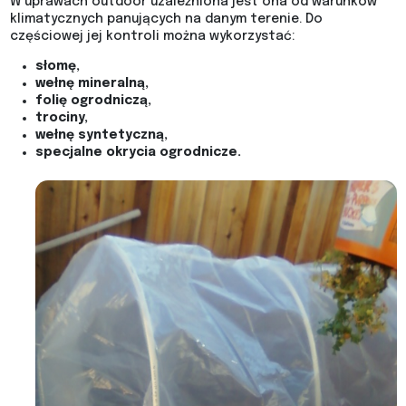
W uprawach outdoor uzależniona jest ona od warunków
klimatycznych panujących na danym terenie. Do
częściowej jej kontroli można wykorzystać:
słomę,
wełnę mineralną,
folię ogrodniczą,
trociny,
wełnę syntetyczną,
specjalne okrycia ogrodnicze.