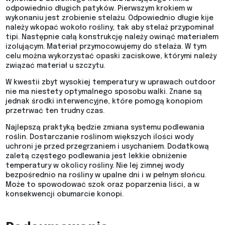
odpowiednio długich patyków. Pierwszym krokiem w
wykonaniu jest zrobienie stelażu. Odpowiednio długie kije
należy wkopać wokoło rośliny, tak aby stelaż przypominał
tipi. Następnie całą konstrukcję należy owinąć materiałem
izolującym. Materiał przymocowujemy do stelaża. W tym
celu można wykorzystać opaski zaciskowe, którymi należy
związać materiał u szczytu.
W kwestii zbyt wysokiej temperatury w uprawach outdoor
nie ma niestety optymalnego sposobu walki. Znane są
jednak środki interwencyjne, które pomogą konopiom
przetrwać ten trudny czas.
Najlepszą praktyką będzie zmiana systemu podlewania
roślin. Dostarczanie roślinom większych ilości wody
uchroni je przed przegrzaniem i usychaniem. Dodatkową
zaletą częstego podlewania jest lekkie obniżenie
temperatury w okolicy rośliny. Nie lej zimnej wody
bezpośrednio na rośliny w upalne dni i w pełnym słońcu.
Może to spowodować szok oraz poparzenia liści, a w
konsekwencji obumarcie konopi.