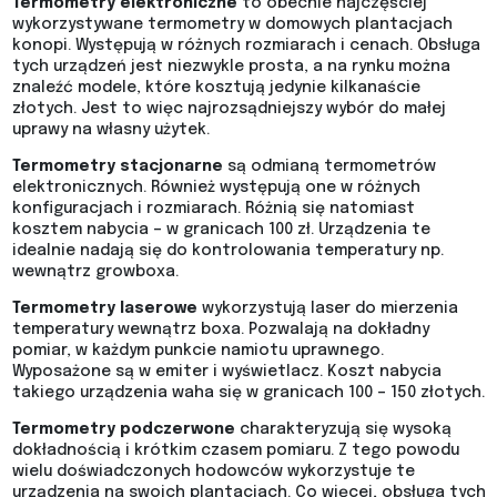
Termometry elektroniczne
to obecnie najczęściej
wykorzystywane termometry w domowych plantacjach
konopi. Występują w różnych rozmiarach i cenach. Obsługa
tych urządzeń jest niezwykle prosta, a na rynku można
znaleźć modele, które kosztują jedynie kilkanaście
złotych. Jest to więc najrozsądniejszy wybór do małej
uprawy na własny użytek.
Termometry stacjonarne
są odmianą termometrów
elektronicznych. Również występują one w różnych
konfiguracjach i rozmiarach. Różnią się natomiast
kosztem nabycia – w granicach 100 zł. Urządzenia te
idealnie nadają się do kontrolowania temperatury np.
wewnątrz growboxa.
Termometry laserowe
wykorzystują laser do mierzenia
temperatury wewnątrz boxa. Pozwalają na dokładny
pomiar, w każdym punkcie namiotu uprawnego.
Wyposażone są w emiter i wyświetlacz. Koszt nabycia
takiego urządzenia waha się w granicach 100 – 150 złotych.
Termometry podczerwone
charakteryzują się wysoką
dokładnością i krótkim czasem pomiaru. Z tego powodu
wielu doświadczonych hodowców wykorzystuje te
urządzenia na swoich plantacjach. Co więcej, obsługa tych