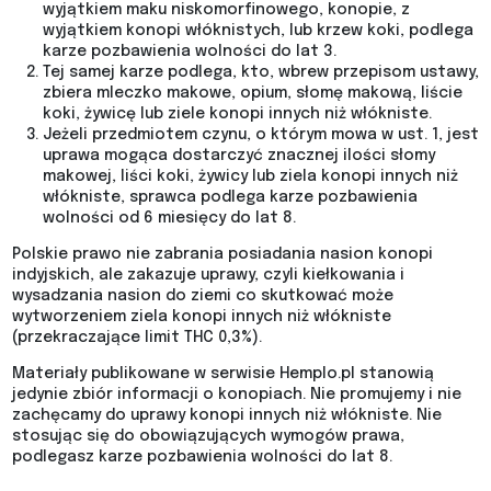
wyjątkiem maku niskomorfinowego, konopie, z
wyjątkiem konopi włóknistych, lub krzew koki, podlega
karze pozbawienia wolności do lat 3.
Tej samej karze podlega, kto, wbrew przepisom ustawy,
zbiera mleczko makowe, opium, słomę makową, liście
koki, żywicę lub ziele konopi innych niż włókniste.
Jeżeli przedmiotem czynu, o którym mowa w ust. 1, jest
uprawa mogąca dostarczyć znacznej ilości słomy
makowej, liści koki, żywicy lub ziela konopi innych niż
włókniste, sprawca podlega karze pozbawienia
wolności od 6 miesięcy do lat 8.
Polskie prawo nie zabrania posiadania nasion konopi
indyjskich, ale zakazuje uprawy, czyli kiełkowania i
wysadzania nasion do ziemi co skutkować może
wytworzeniem ziela konopi innych niż włókniste
(przekraczające limit THC 0,3%).
Materiały publikowane w serwisie Hemplo.pl stanowią
jedynie zbiór informacji o konopiach. Nie promujemy i nie
zachęcamy do uprawy konopi innych niż włókniste. Nie
stosując się do obowiązujących wymogów prawa,
podlegasz karze pozbawienia wolności do lat 8.