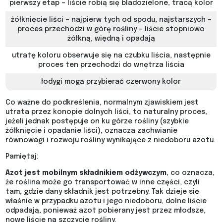
pierwszy etap – liście robią się bladozielone, tracą kolor
żółknięcie liści – najpierw tych od spodu, najstarszych –
proces przechodzi w górę rośliny – liście stopniowo
żółkną, więdną i opadają
utratę koloru obserwuje się na czubku liścia, następnie
proces ten przechodzi do wnętrza liścia
łodygi mogą przybierać czerwony kolor
Co ważne do podkreślenia, normalnym zjawiskiem jest
utrata przez konopie dolnych liści, to naturalny proces,
jeżeli jednak postępuje on ku górze rośliny (szybkie
żółknięcie i opadanie liści), oznacza zachwianie
równowagi i rozwoju rośliny wynikające z niedoboru azotu.
Pamiętaj:
Azot jest mobilnym składnikiem odżywczym
, co oznacza,
że roślina może go transportować w inne części, czyli
tam, gdzie dany składnik jest potrzebny. Tak dzieje się
właśnie w przypadku azotu i jego niedoboru, dolne liście
odpadają, ponieważ azot pobierany jest przez młodsze,
nowe liście na szczycie rośliny.