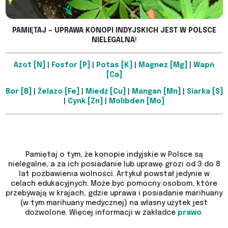
PAMIĘTAJ – UPRAWA KONOPI INDYJSKICH JEST W POLSCE
NIELEGALNA
!
Azot [N]
|
Fosfor [P]
|
Potas [K]
|
Magnez [Mg]
|
Wapń
[Ca]
Bor [B]
|
Żelazo [Fe]
|
Miedź [Cu]
|
Mangan [Mn]
|
Siarka [S]
|
Cynk [Zn]
|
Molibden [Mo]
Pamiętaj o tym, że konopie indyjskie w Polsce są
nielegalne, a za ich posiadanie lub uprawę grozi od 3 do 8
lat pozbawienia wolności. Artykuł powstał jedynie w
celach edukacyjnych. Może być pomocny osobom, które
przebywają w krajach, gdzie uprawa i posiadanie marihuany
(w tym marihuany medycznej) na własny użytek jest
dozwolone. Więcej informacji w zakładce
prawo
.