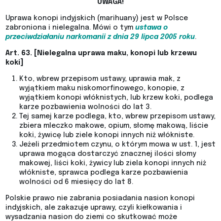
UWAGA!
Uprawa konopi indyjskich (marihuany) jest w Polsce
zabroniona i nielegalna. Mówi o tym
ustawa o
przeciwdziałaniu narkomanii z dnia 29 lipca 2005 roku
.
Art. 63. [Nielegalna uprawa maku, konopi lub krzewu
koki]
Kto, wbrew przepisom ustawy, uprawia mak, z
wyjątkiem maku niskomorfinowego, konopie, z
wyjątkiem konopi włóknistych, lub krzew koki, podlega
karze pozbawienia wolności do lat 3.
Tej samej karze podlega, kto, wbrew przepisom ustawy,
zbiera mleczko makowe, opium, słomę makową, liście
koki, żywicę lub ziele konopi innych niż włókniste.
Jeżeli przedmiotem czynu, o którym mowa w ust. 1, jest
uprawa mogąca dostarczyć znacznej ilości słomy
makowej, liści koki, żywicy lub ziela konopi innych niż
włókniste, sprawca podlega karze pozbawienia
wolności od 6 miesięcy do lat 8.
Polskie prawo nie zabrania posiadania nasion konopi
indyjskich, ale zakazuje uprawy, czyli kiełkowania i
wysadzania nasion do ziemi co skutkować może