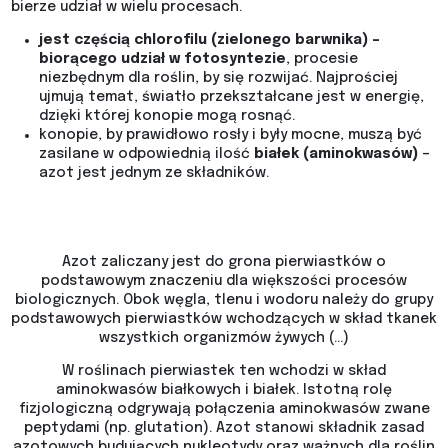
bierze udział w wielu procesach.
jest częścią chlorofilu (zielonego barwnika) –
biorącego udział w fotosyntezie
, procesie
niezbędnym dla roślin, by się rozwijać. Najprościej
ujmują temat, światło przekształcane jest w energię,
dzięki której konopie mogą rosnąć.
konopie, by prawidłowo rosły i były mocne, muszą być
zasilane w odpowiednią ilość
białek (aminokwasów)
–
azot jest jednym ze składników.
Azot zaliczany jest do grona pierwiastków o
podstawowym znaczeniu dla większości procesów
biologicznych. Obok węgla, tlenu i wodoru należy do grupy
podstawowych pierwiastków wchodzących w skład tkanek
wszystkich organizmów żywych (…)
W roślinach pierwiastek ten wchodzi w skład
aminokwasów białkowych i białek. Istotną rolę
fizjologiczną odgrywają połączenia aminokwasów zwane
peptydami (np. glutation). Azot stanowi składnik zasad
azotowych budujących nukleotydy oraz ważnych dla roślin