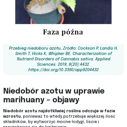
Przebieg niedoboru azotu, Zródło: Cockson P, Landis H,
Smith T, Hicks K, Whipker BE. Characterization of
Nutrient Disorders of
Cannabis sativa
.
Applied
Sciences
. 2019; 9(20):4432.
https://doi.org/10.3390/app9204432
Niedobór azotu w uprawie
marihuany – objawy
Niedobór azotu najdotkliwiej roślina odczuje w fazie
wzrostu
, ponieważ to wtedy potrzebuje większej ilość
składników, by wytworzyć mocne łodygi, liście i