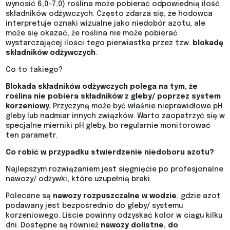
wynosić 6,0-7,0) roślina może pobierać odpowiednią ilość
składników odżywczych. Często zdarza się, że hodowca
interpretuje oznaki wizualne jako niedobór azotu, ale
może się okazać, że roślina nie może pobierać
wystarczającej ilości tego pierwiastka przez tzw.
blokadę
składników odżywczych
.
Co to takiego?
Blokada składników odżywczych polega na tym, że
roślina nie pobiera składników z gleby/ poprzez system
korzeniowy.
Przyczyną może być właśnie nieprawidłowe pH
gleby lub nadmiar innych związków. Warto zaopatrzyć się w
specjalne mierniki pH gleby, bo regularnie monitorować
ten parametr.
Co robić w przypadku stwierdzenie niedoboru azotu?
Najlepszym rozwiązaniem jest sięgnięcie po profesjonalne
nawozy/ odżywki, które uzupełnią braki.
Polecane są
nawozy rozpuszczalne w wodzie
, gdzie azot
podawany jest bezpośrednio do gleby/ systemu
korzeniowego. Liście powinny odzyskać kolor w ciągu kilku
dni. Dostępne są również
nawozy dolistne, do