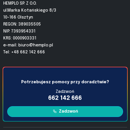
HEMPLO SP. Z O.O.
ul.Marka Kotańskiego 8/3
10-166 Olsztyn
REGON: 389035505
NIP: 7393954331
KRS: 0000903331
e-mail:
biuro@hemplo.pl
Tel: +48 662 142 666
Potrzebujesz pomocy przy doradztwie?
Zadzwoń
662 142 666
Zadzwoń