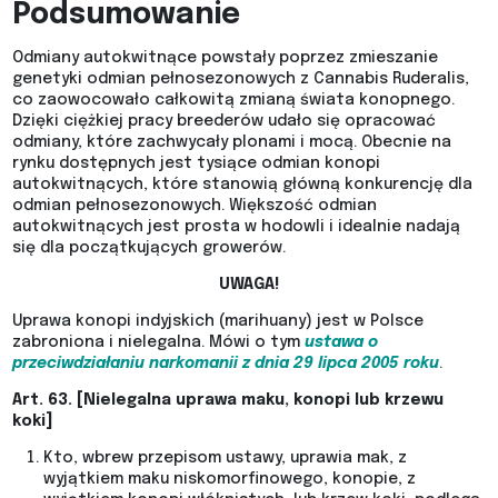
Podsumowanie
Odmiany autokwitnące powstały poprzez zmieszanie
genetyki odmian pełnosezonowych z Cannabis Ruderalis,
co zaowocowało całkowitą zmianą świata konopnego.
Dzięki ciężkiej pracy breederów udało się opracować
odmiany, które zachwycały plonami i mocą. Obecnie na
rynku dostępnych jest tysiące odmian konopi
autokwitnących, które stanowią główną konkurencję dla
odmian pełnosezonowych. Większość odmian
autokwitnących jest prosta w hodowli i idealnie nadają
się dla początkujących growerów.
UWAGA!
Uprawa konopi indyjskich (marihuany) jest w Polsce
zabroniona i nielegalna. Mówi o tym
ustawa o
przeciwdziałaniu narkomanii z dnia 29 lipca 2005 roku
.
Art. 63. [Nielegalna uprawa maku, konopi lub krzewu
koki]
Kto, wbrew przepisom ustawy, uprawia mak, z
wyjątkiem maku niskomorfinowego, konopie, z