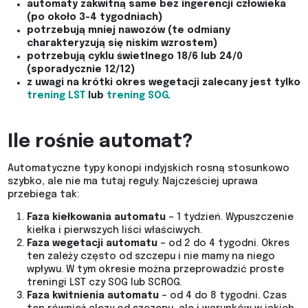
automaty zakwitną same bez ingerencji człowieka
(po około 3-4 tygodniach)
potrzebują mniej nawozów (te odmiany
charakteryzują się niskim wzrostem)
potrzebują cyklu świetlnego 18/6 lub 24/0
(sporadycznie 12/12)
z uwagi na krótki okres wegetacji zalecany jest tylko
trening LST
lub
trening SOG
.
Ile rośnie automat?
Automatyczne typy konopi indyjskich rosną stosunkowo
szybko, ale nie ma tutaj reguły. Najcześciej uprawa
przebiega tak:
Faza kiełkowania automatu
– 1 tydzień. Wypuszczenie
kiełka i pierwszych liści właściwych.
Faza wegetacji automatu
– od 2 do 4 tygodni. Okres
ten zależy często od szczepu i nie mamy na niego
wpływu. W tym okresie można przeprowadzić proste
treningi LST czy SOG lub SCROG.
Faza kwitnienia automatu
– od 4 do 8 tygodni. Czas