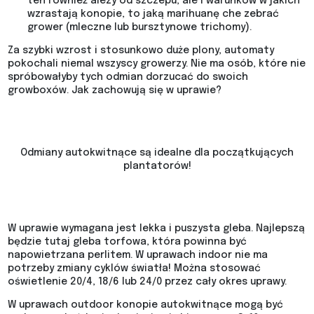
ten również alezy od szczepu, ale i warunków w jakich
wzrastają konopie, to jaką marihuanę che zebrać
grower (mleczne lub bursztynowe trichomy).
Za szybki wzrost i stosunkowo duże plony, automaty
pokochali niemal wszyscy growerzy. Nie ma osób, które nie
spróbowałyby tych odmian dorzucać do swoich
growboxów. Jak zachowują się w uprawie?
Odmiany autokwitnące są idealne dla początkujących
plantatorów!
W uprawie wymagana jest lekka i puszysta gleba. Najlepszą
będzie tutaj gleba torfowa, która powinna być
napowietrzana perlitem. W uprawach indoor nie ma
potrzeby zmiany cyklów światła! Można stosować
oświetlenie 20/4, 18/6 lub 24/0 przez cały okres uprawy.
W uprawach outdoor konopie autokwitnące mogą być