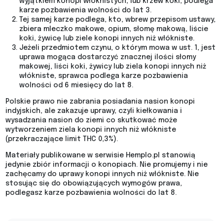
wyjątkiem konopi włóknistych, lub krzew koki, podlega
karze pozbawienia wolności do lat 3.
Tej samej karze podlega, kto, wbrew przepisom ustawy,
zbiera mleczko makowe, opium, słomę makową, liście
koki, żywicę lub ziele konopi innych niż włókniste.
Jeżeli przedmiotem czynu, o którym mowa w ust. 1, jest
uprawa mogąca dostarczyć znacznej ilości słomy
makowej, liści koki, żywicy lub ziela konopi innych niż
włókniste, sprawca podlega karze pozbawienia
wolności od 6 miesięcy do lat 8.
Polskie prawo nie zabrania posiadania nasion konopi
indyjskich, ale zakazuje uprawy, czyli kiełkowania i
wysadzania nasion do ziemi co skutkować może
wytworzeniem ziela konopi innych niż włókniste
(przekraczające limit THC 0,3%).
Materiały publikowane w serwisie Hemplo.pl stanowią
jedynie zbiór informacji o konopiach. Nie promujemy i nie
zachęcamy do uprawy konopi innych niż włókniste. Nie
stosując się do obowiązujących wymogów prawa,
podlegasz karze pozbawienia wolności do lat 8.