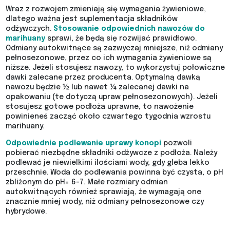
Wraz z rozwojem zmieniają się wymagania żywieniowe,
dlatego ważna jest suplementacja składników
odżywczych.
Stosowanie odpowiednich nawozów do
marihuany
sprawi, że będą się rozwijać prawidłowo.
Odmiany autokwitnące są zazwyczaj mniejsze, niż odmiany
pełnosezonowe, przez co ich wymagania żywieniowe są
niższe. Jeżeli stosujesz nawozy, to wykorzystuj połowiczne
dawki zalecane przez producenta. Optymalną dawką
nawozu będzie ½ lub nawet ¼ zalecanej dawki na
opakowaniu (te dotyczą upraw pełnosezonowych). Jeżeli
stosujesz gotowe podłoża uprawne, to nawożenie
powinieneś zacząć około czwartego tygodnia wzrostu
marihuany.
Odpowiednie podlewanie uprawy konopi
pozwoli
pobierać niezbędne składniki odżywcze z podłoża. Należy
podlewać je niewielkimi ilościami wody, gdy gleba lekko
przeschnie. Woda do podlewania powinna być czysta, o pH
zbliżonym do pH= 6-7. Małe rozmiary odmian
autokwitnących również sprawiają, że wymagają one
znacznie mniej wody, niż odmiany pełnosezonowe czy
hybrydowe.