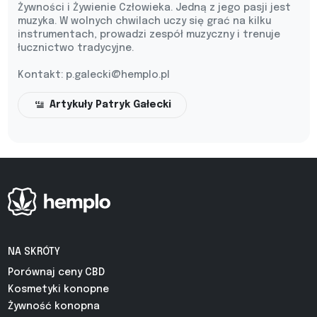
Żywności i Żywienie Człowieka. Jedną z jego pasji jest
muzyka. W wolnych chwilach uczy się grać na kilku
instrumentach, prowadzi zespół muzyczny i trenuje
łucznictwo tradycyjne.
Kontakt:
p.galecki@hemplo.pl
Artykuły Patryk Gałecki
NA SKRÓTY
Porównaj ceny CBD
Kosmetyki konopne
Żywność konopna