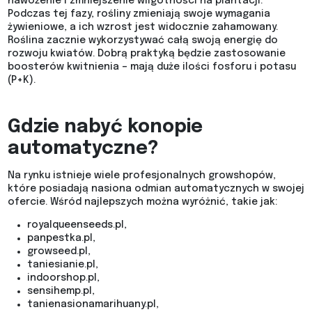
nawożenie i zmniejszenie wilgotności na plantacji.
Podczas tej fazy, rośliny zmieniają swoje wymagania
żywieniowe, a ich wzrost jest widocznie zahamowany.
Roślina zacznie wykorzystywać całą swoją energię do
rozwoju kwiatów. Dobrą praktyką będzie zastosowanie
boosterów kwitnienia – mają duże ilości fosforu i potasu
(P+K).
Gdzie nabyć konopie
automatyczne?
Na rynku istnieje wiele profesjonalnych growshopów,
które posiadają nasiona odmian automatycznych w swojej
ofercie. Wśród najlepszych można wyróżnić, takie jak:
royalqueenseeds.pl,
panpestka.pl,
growseed.pl,
taniesianie.pl,
indoorshop.pl,
sensihemp.pl,
tanienasionamarihuany.pl,