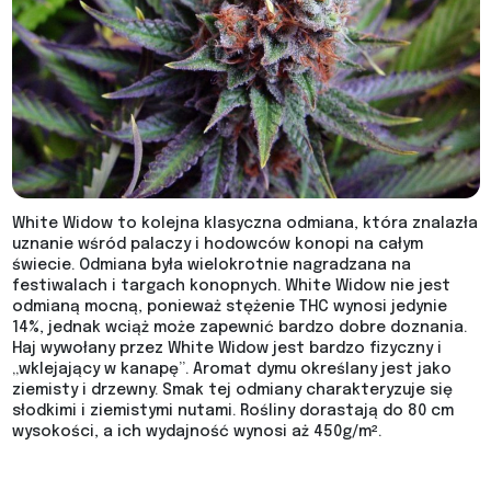
White Widow to kolejna klasyczna odmiana, która znalazła
uznanie wśród palaczy i hodowców konopi na całym
świecie. Odmiana była wielokrotnie nagradzana na
festiwalach i targach konopnych. White Widow nie jest
odmianą mocną, ponieważ stężenie THC wynosi jedynie
14%, jednak wciąż może zapewnić bardzo dobre doznania.
Haj wywołany przez White Widow jest bardzo fizyczny i
„wklejający w kanapę”. Aromat dymu określany jest jako
ziemisty i drzewny. Smak tej odmiany charakteryzuje się
słodkimi i ziemistymi nutami. Rośliny dorastają do 80 cm
wysokości, a ich wydajność wynosi aż 450g/m².