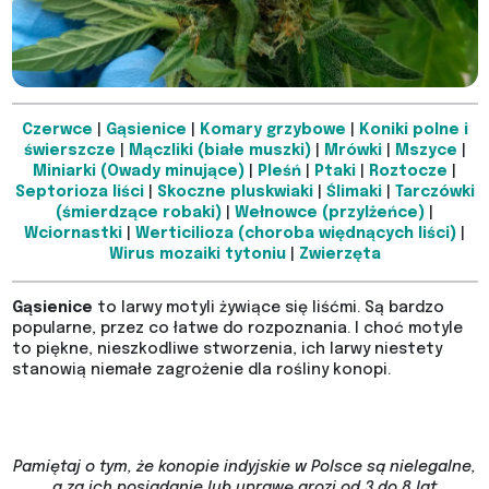
Czerwce
|
Gąsienice
|
Komary grzybowe
|
Koniki polne i
świerszcze
|
Mączliki (białe muszki)
|
Mrówki
|
Mszyce
|
Miniarki (Owady minujące)
|
Pleśń
|
Ptaki
|
Roztocze
|
Septorioza liści
|
Skoczne pluskwiaki
|
Ślimaki
|
Tarczówki
(śmierdzące robaki)
|
Wełnowce (przylżeńce)
|
Wciornastki
|
Werticilioza (choroba więdnących liści)
|
Wirus mozaiki tytoniu
|
Zwierzęta
Gąsienice
to larwy motyli żywiące się liśćmi. Są bardzo
popularne, przez co łatwe do rozpoznania. I choć motyle
to piękne, nieszkodliwe stworzenia, ich larwy niestety
stanowią niemałe zagrożenie dla rośliny konopi.
Pamiętaj o tym, że konopie indyjskie w Polsce są nielegalne,
a za ich posiadanie lub uprawę grozi od 3 do 8 lat