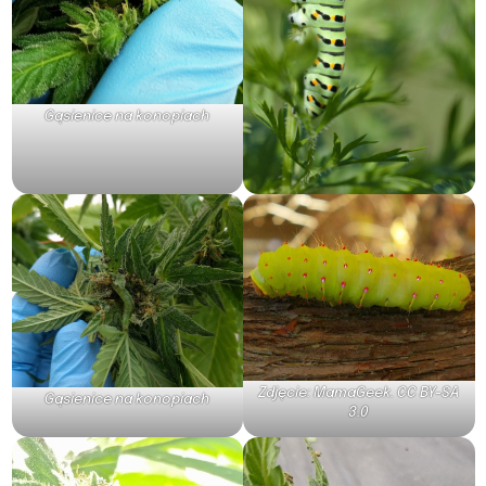
Gąsienice na konopiach
Zdjęcie:
MamaGeek
.
CC BY-SA
Gąsienice na konopiach
3.0