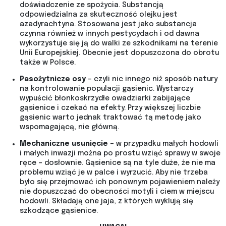
doświadczenie ze spożycia. Substancją
odpowiedzialna za skuteczność olejku jest
azadyrachtyna. Stosowana jest jako substancja
czynna również w innych pestycydach i od dawna
wykorzystuje się ją do walki ze szkodnikami na terenie
Unii Europejskiej. Obecnie jest dopuszczona do obrotu
także w Polsce.
Pasożytnicze osy
– czyli nic innego niż sposób natury
na kontrolowanie populacji gąsienic. Wystarczy
wypuścić błonkoskrzydłe owadziarki zabijające
gąsienice i czekać na efekty. Przy większej liczbie
gąsienic warto jednak traktować tą metodę jako
wspomagającą, nie główną.
Mechaniczne usunięcie
– w przypadku małych hodowli
i małych inwazji można po prostu wziąć sprawy w swoje
ręce – dosłownie. Gąsienice są na tyle duże, że nie ma
problemu wziąć je w palce i wyrzucić. Aby nie trzeba
było się przejmować ich ponownym pojawieniem należy
nie dopuszczać do obecności motyli i ciem w miejscu
hodowli. Składają one jaja, z których wyklują się
szkodzące gąsienice.