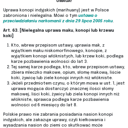
UWAGA!
Uprawa konopi indyjskich (marihuany) jest w Polsce
zabroniona i nielegalna. Mówi o tym
ustawa o
przeciwdziałaniu narkomanii z dnia 29 lipca 2005 roku
.
Art. 63. [Nielegalna uprawa maku, konopi lub krzewu
koki]
Kto, wbrew przepisom ustawy, uprawia mak, z
wyjątkiem maku niskomorfinowego, konopie, z
wyjątkiem konopi włóknistych, lub krzew koki, podlega
karze pozbawienia wolności do lat 3.
Tej samej karze podlega, kto, wbrew przepisom ustawy,
zbiera mleczko makowe, opium, słomę makową, liście
koki, żywicę lub ziele konopi innych niż włókniste.
Jeżeli przedmiotem czynu, o którym mowa w ust. 1, jest
uprawa mogąca dostarczyć znacznej ilości słomy
makowej, liści koki, żywicy lub ziela konopi innych niż
włókniste, sprawca podlega karze pozbawienia
wolności od 6 miesięcy do lat 8.
Polskie prawo nie zabrania posiadania nasion konopi
indyjskich, ale zakazuje uprawy, czyli kiełkowania i
wysadzania nasion do ziemi co skutkować może