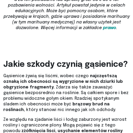
pozbawienia wolności. Artykuł powstał jedynie w celach
edukacyjnych. Może być pomocny osobom, które
przebywają w krajach, gdzie uprawa i posiadanie marihuany
(w tym marihuany medycznej) na własny użytek jest
dozwolone.
Więcej informacji w zakładce
prawo
.
Jakie szkody czynią gąsienice?
Gąsienice żywią się liśćmi, wobec czego
najczęstszą
oznaką ich obecności są wygryzione w nich dziurki lub
obgryzione fragmenty.
Zdarza się także zauważyć
gąsienice bezpośrednio na roślinie. Są całkiem spore i bez
problemu widoczne gołym okiem. Rzadziej spotykanym
śladem ich obecności może być
brązowy brud na
roślinach,
który stanowi nic innego jak ich odchody.
Ze względu na zjadanie liści i łodyg zaburzony jest wzrost
rośliny i ograniczone plony. Mogą pojawić się z tego
powodu
zżółknięcia liści, usychanie elementów rośliny