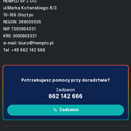
HEMPLO SP. Z O.O.
ul.Marka Kotańskiego 8/3
10-166 Olsztyn
REGON: 389035505
NIP: 7393954331
KRS: 0000903331
e-mail:
biuro@hemplo.pl
Tel: +48 662 142 666
Potrzebujesz pomocy przy doradztwie?
Zadzwoń
662 142 666
Zadzwoń