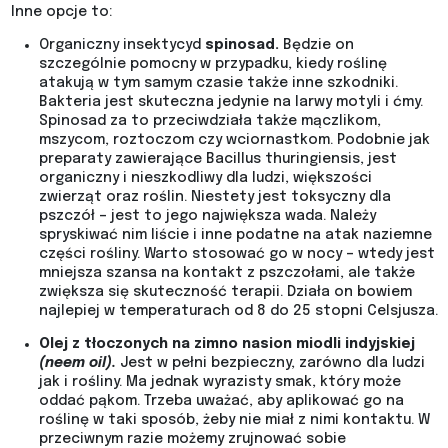
Inne opcje to:
Organiczny insektycyd
spinosad.
Będzie on
szczególnie pomocny w przypadku, kiedy roślinę
atakują w tym samym czasie także inne szkodniki.
Bakteria jest skuteczna jedynie na larwy motyli i ćmy.
Spinosad za to przeciwdziała także mączlikom,
mszycom, roztoczom czy wciornastkom. Podobnie jak
preparaty zawierające Bacillus thuringiensis, jest
organiczny i nieszkodliwy dla ludzi, większości
zwierząt oraz roślin. Niestety jest toksyczny dla
pszczół – jest to jego największa wada. Należy
spryskiwać nim liście i inne podatne na atak naziemne
części rośliny. Warto stosować go w nocy – wtedy jest
mniejsza szansa na kontakt z pszczołami, ale także
zwiększa się skuteczność terapii. Działa on bowiem
najlepiej w temperaturach od 8 do 25 stopni Celsjusza.
Olej z tłoczonych na zimno nasion miodli indyjskiej
(neem oil).
Jest w pełni bezpieczny, zarówno dla ludzi
jak i rośliny. Ma jednak wyrazisty smak, który może
oddać pąkom. Trzeba uważać, aby aplikować go na
roślinę w taki sposób, żeby nie miał z nimi kontaktu. W
przeciwnym razie możemy zrujnować sobie