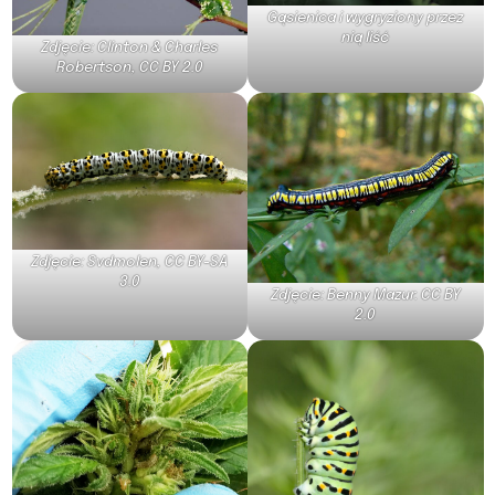
Gąsienica i wygryziony przez
nią liść
Zdjęcie:
Clinton & Charles
Robertson
,
CC BY 2.0
Zdjęcie:
Svdmolen
,
CC BY-SA
3.0
Zdjęcie:
Benny Mazur.
CC BY
2.0