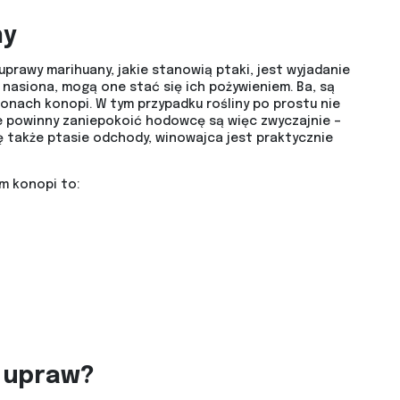
ny
prawy marihuany, jakie stanowią ptaki, jest wyjadanie
e nasiona, mogą one stać się ich pożywieniem. Ba, są
ionach konopi. W tym przypadku rośliny po prostu nie
óre powinny zaniepokoić hodowcę są więc zwyczajnie –
się także ptasie odchody, winowajca jest praktycznie
m konopi to:
d upraw?