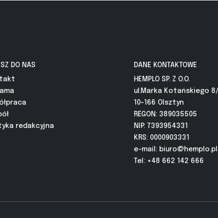
ISZ DO NAS
DANE KONTAKTOWE
takt
HEMPLO SP. Z O.O.
lama
ul.Marka Kotańskiego 8
ółpraca
10-166 Olsztyn
pół
REGON: 389035505
tyka redakcyjna
NIP: 7393954331
KRS: 0000903331
e-mail:
biuro@hemplo.pl
Tel: +48 662 142 666