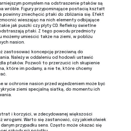
arniejszym pomysłem na odstraszenie ptaków są
na wróble. Figury przypominające postacią kształt
 powinny zniechęcić ptaki do zbliżania się. Efekt
mocnić wieszając na nich elementy odbijające
takie jak puszki czy płyty CD. Refleksy świetlne
odstraszają ptaki. Z tego powodu przedmioty
u możemy umieścić także na ziemi, w pobliżu
ych nasion.
ż zastosować koncepcję przeciwną do
ania. Należy w oddaleniu od hodowli ustawić
dla ptaków. Pozwoli to przerzucić ich skupienie
na, które im podamy, a nie te, które chcemy
ać.
e w ochronie nasion przed wyjedzeniem może być
zykrycie ziemi specjalną siatką, do momentu ich
wania.
strat i korzyści, w zdecydowanej większości
iż wrogami. Warto się zastanowić, czy jakiekolwiek
 danym przypadku sens. Często może okazać się
cej szkody niż pożytku.