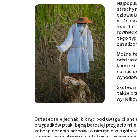
Najpopul
strachy 
człowieka
można wz
światło, 
również 
tego typ
zasadzon
Można te
odstrasz
karmniki 
na nasio
wyhodow
Skuteczn
także pr
wykiełko
Ostatecznie jednak, biorąc pod uwagę bilans 
przypadków ptaki będą bardziej przyjaciółmi n
zabezpieczenia przeciwko nim mają w ogóle w
bowiem, że pozbycie się ptaków przyniesie wię