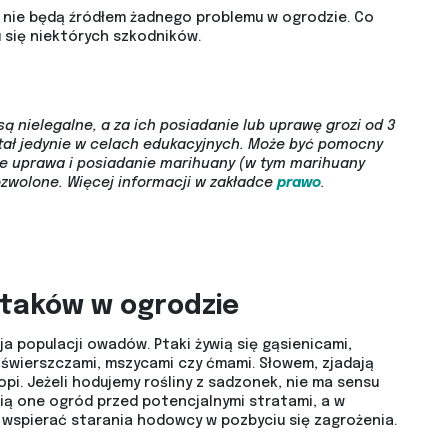
nie będą źródłem żadnego problemu w ogrodzie. Co
się niektórych szkodników.
są nielegalne, a za ich posiadanie lub uprawę grozi od 3
stał jedynie w celach edukacyjnych. Może być pomocny
ie uprawa i posiadanie marihuany (w tym marihuany
ozwolone.
Więcej informacji w zakładce
prawo
.
ptaków w ogrodzie
a populacji owadów. Ptaki żywią się gąsienicami,
, świerszczami, mszycami czy ćmami. Słowem, zjadają
pi. Jeżeli hodujemy rośliny z sadzonek, nie ma sensu
ią one ogród przed potencjalnymi stratami, a w
wspierać starania hodowcy w pozbyciu się zagrożenia.