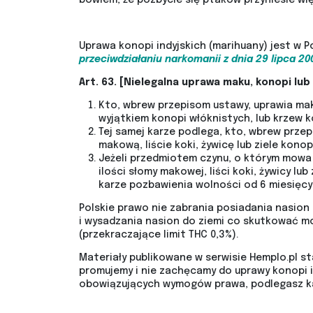
Uprawa konopi indyjskich (marihuany) jest w P
przeciwdziałaniu narkomanii z dnia 29 lipca 20
Art. 63. [Nielegalna uprawa maku, konopi lub
Kto, wbrew przepisom ustawy, uprawia mak
wyjątkiem konopi włóknistych, lub krzew k
Tej samej karze podlega, kto, wbrew prze
makową, liście koki, żywicę lub ziele konop
Jeżeli przedmiotem czynu, o którym mowa 
ilości słomy makowej, liści koki, żywicy lu
karze pozbawienia wolności od 6 miesięcy 
Polskie prawo nie zabrania posiadania nasion k
i wysadzania nasion do ziemi co skutkować mo
(przekraczające limit THC 0,3%).
Materiały publikowane w serwisie Hemplo.pl st
promujemy i nie zachęcamy do uprawy konopi in
obowiązujących wymogów prawa, podlegasz ka