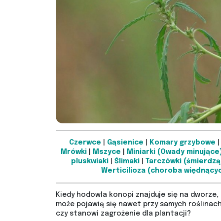
Czerwce
|
Gąsienice
|
Komary grzybowe
Mrówki
|
Mszyce
|
Miniarki (Owady minujące
pluskwiaki
|
Ślimaki
|
Tarczówki (śmierdzą
Werticilioza (choroba więdnących
Kiedy hodowla konopi znajduje się na dworze, 
może pojawią się nawet przy samych roślinach
czy stanowi zagrożenie dla plantacji?