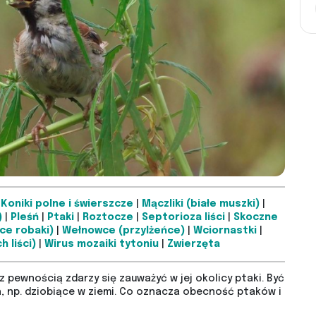
|
Koniki polne i świerszcze
|
Mączliki (białe muszki)
|
)
|
Pleśń
|
Ptaki
|
Roztocze
|
Septorioza liści
|
Skoczne
ce robaki)
|
Wełnowce (przylżeńce)
|
Wciornastki
|
 liści)
|
Wirus mozaiki tytoniu
|
Zwierzęta
z pewnością zdarzy się zauważyć w jej okolicy ptaki. Być
, np. dziobiące w ziemi. Co oznacza obecność ptaków i