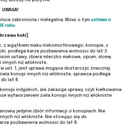
UWAGA!
olsce zabroniona i nielegalna. Mówi o tym
ustawa o
05 roku
.
 krzewu koki]
, z wyjątkiem maku niskomorfinowego, konopie, z
oki, podlega karze pozbawienia wolności do lat 3.
pisom ustawy, zbiera mleczko makowe, opium, słomę
i innych niż włókniste.
w ust. 1, jest uprawa mogąca dostarczyć znacznej
b ziela konopi innych niż włókniste, sprawca podlega
do lat 8.
onopi indyjskich, ale zakazuje uprawy, czyli kiełkowania
że wytworzeniem ziela konopi innych niż włókniste
anowią jedynie zbiór informacji o konopiach. Nie
nych niż włókniste. Nie stosując się do
rze pozbawienia wolności do lat 8.