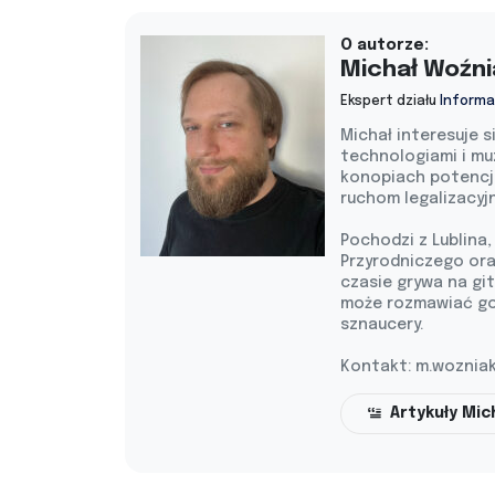
O autorze:
Michał Woźni
Ekspert działu
Informa
Michał interesuje 
technologiami i mu
konopiach potencja
ruchom legalizacyj
Pochodzi z Lublina
Przyrodniczego ora
czasie grywa na git
może rozmawiać god
sznaucery.
Kontakt:
m.woznia
Artykuły Mic