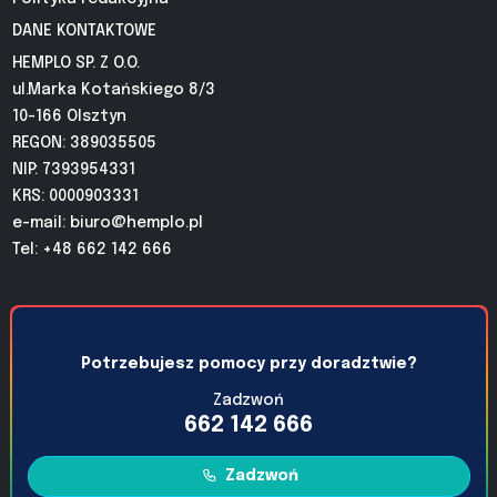
DANE KONTAKTOWE
HEMPLO SP. Z O.O.
ul.Marka Kotańskiego 8/3
10-166 Olsztyn
REGON: 389035505
NIP: 7393954331
KRS: 0000903331
e-mail:
biuro@hemplo.pl
Tel: +48 662 142 666
Potrzebujesz pomocy przy doradztwie?
Zadzwoń
662 142 666
Zadzwoń