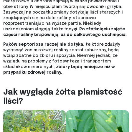
miarę rozwoju choroby zajmują większe powierzchnie i
obie strony. W miejscu plam tworzą się owocniki grzyba.
Zazwyczaj na początku zmiany dotykają liści starszych i
znajdujących się na dole rośliny, stopniowo
rozprzestrzeniając na wyższe partie. Niekiedy
uszkodzeniom ulegają także łodygi.
Po zżółknięciu zajęte
części rośliny brązowieją, aż do całkowitego uschnięcia.
Pąków septorioza raczej nie dotyka,
te które zdążyły
wyrosnąć zanim rozwój rośliny został zaburzony, będą
wciąż zdatne do zbioru i spożycia. Niemniej jednak, ze
względu na problemy z fotosyntezą i transportem
składników mineralnych,
zbiory będą mniejsze niż w
przypadku zdrowej rośliny.
Jak wygląda żółta plamistość
liści?