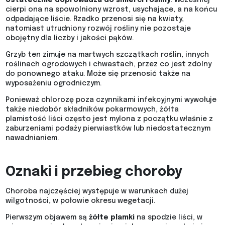
ostatecznie doprowadza do śmierci rośliny
. Wcześniej
cierpi ona na spowolniony wzrost, usychające, a na końcu
odpadające liście. Rzadko przenosi się na kwiaty,
natomiast utrudniony rozwój rośliny nie pozostaje
obojętny dla liczby i jakości pąków.
Grzyb ten zimuje na martwych szczątkach roślin, innych
roślinach ogrodowych i chwastach, przez co jest zdolny
do ponownego ataku. Może się przenosić także na
wyposażeniu ogrodniczym.
Ponieważ chlorozę poza czynnikami infekcyjnymi wywołuje
także niedobór składników pokarmowych, żółta
plamistość liści często jest mylona z początku właśnie z
zaburzeniami podaży pierwiastków lub niedostatecznym
nawadnianiem.
Oznaki i przebieg choroby
Choroba najczęściej występuje w warunkach dużej
wilgotności, w połowie okresu wegetacji.
Pierwszym objawem są
żółte plamki
na spodzie liści, w