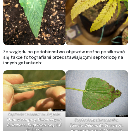
Ze względu na podobieństwo objawów można posiłkować
się także fotografiami przedstawiającymi septoriozę na
innych gatunkach:
Septorioza pszenicy. Zdjęcie:
Nancy Gregory, University of
Septorioza słonecznika.
Delaware, Bugwood.org
,
CC
Zdjęcie:
William M. Brown Jr.,
BY 3.0 US
Bugwood.org
,
CC BY 3.0 US