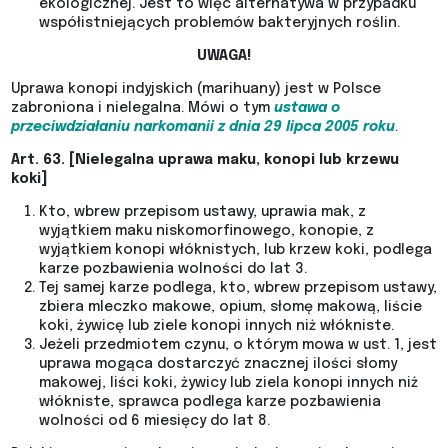
ekologicznej. Jest to więc alternatywa w przypadku
współistniejących problemów bakteryjnych roślin.
UWAGA!
Uprawa konopi indyjskich (marihuany) jest w Polsce
zabroniona i nielegalna. Mówi o tym
ustawa o
przeciwdziałaniu narkomanii z dnia 29 lipca 2005 roku
.
Art. 63. [Nielegalna uprawa maku, konopi lub krzewu
koki]
Kto, wbrew przepisom ustawy, uprawia mak, z
wyjątkiem maku niskomorfinowego, konopie, z
wyjątkiem konopi włóknistych, lub krzew koki, podlega
karze pozbawienia wolności do lat 3.
Tej samej karze podlega, kto, wbrew przepisom ustawy,
zbiera mleczko makowe, opium, słomę makową, liście
koki, żywicę lub ziele konopi innych niż włókniste.
Jeżeli przedmiotem czynu, o którym mowa w ust. 1, jest
uprawa mogąca dostarczyć znacznej ilości słomy
makowej, liści koki, żywicy lub ziela konopi innych niż
włókniste, sprawca podlega karze pozbawienia
wolności od 6 miesięcy do lat 8.