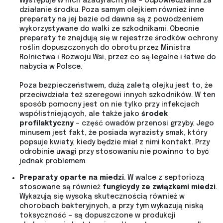
Występuje w nich azadyrachtyna – odpowiedzialna za
działanie środku. Poza samym olejkiem również inne
preparaty na jej bazie od dawna są z powodzeniem
wykorzystywane do walki ze szkodnikami. Obecnie
preparaty te znajdują się w rejestrze środków ochrony
roślin dopuszczonych do obrotu przez Ministra
Rolnictwa i Rozwoju Wsi, przez co są legalne i łatwe do
nabycia w Polsce.
Poza bezpieczeństwem, dużą zaletą olejku jest to, że
przeciwdziała też szeregowi innych szkodników. W ten
sposób pomocny jest on nie tylko przy infekcjach
współistniejących, ale także jako
środek
profilaktyczny
– część owadów przenosi grzyby. Jego
minusem jest fakt, że posiada wyrazisty smak, który
popsuje kwiaty, kiedy będzie miał z nimi kontakt. Przy
odrobinie uwagi przy stosowaniu nie powinno to być
jednak problemem.
Preparaty oparte na miedzi
. W walce z septoriozą
stosowane są również
fungicydy ze związkami miedzi
.
Wykazują się wysoką skutecznością również w
chorobach bakteryjnych, a przy tym wykazują niską
toksyczność – są dopuszczone w produkcji