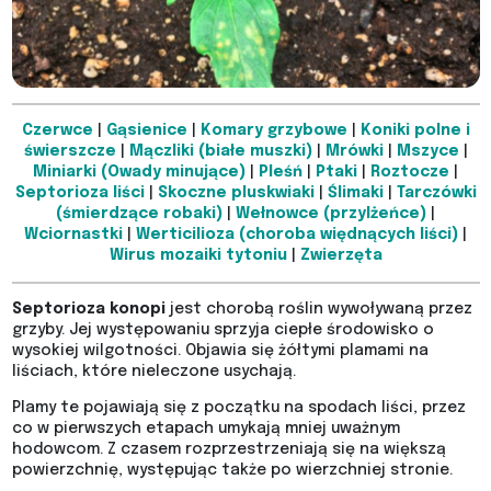
Czerwce
|
Gąsienice
|
Komary grzybowe
|
Koniki polne i
świerszcze
|
Mączliki (białe muszki)
|
Mrówki
|
Mszyce
|
Miniarki (Owady minujące)
|
Pleśń
|
Ptaki
|
Roztocze
|
Septorioza liści
|
Skoczne pluskwiaki
|
Ślimaki
|
Tarczówki
(śmierdzące robaki)
|
Wełnowce (przylżeńce)
|
Wciornastki
|
Werticilioza (choroba więdnących liści)
|
Wirus mozaiki tytoniu
|
Zwierzęta
Septorioza konopi
jest chorobą roślin wywoływaną przez
grzyby. Jej występowaniu sprzyja ciepłe środowisko o
wysokiej wilgotności. Objawia się żółtymi plamami na
liściach, które nieleczone usychają.
Plamy te pojawiają się z początku na spodach liści, przez
co w pierwszych etapach umykają mniej uważnym
hodowcom. Z czasem rozprzestrzeniają się na większą
powierzchnię, występując także po wierzchniej stronie.