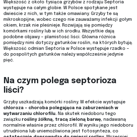
Większość z około tysiąca grzybów z rodzaju Septoria
występuje na całym globie. W Polsce spotykane jest
dwieście z nich, w tym także omawiany. Grzyby te są
mikroskopijne, wobec czego nie zauważamy infekcji gołym
okiem, krzak nie pleśnieje. Rozwijają się pomiędzy
komórkami rośliny lub w ich środku. Wszystkie dają
podobne objawy – plamistość liści. Główna różnica
pomiędzy nimi dotyczy gatunków roślin, na których bytują.
Większość odmian Septoria w Polsce występuje rzadko –
do pospolitych gatunków należy współcześnie jedynie
pięć.
Na czym polega septorioza
liści?
Grzyby uszkadzają komórki rośliny. W efekcie występuje
chloroza – choroba polegająca na zaburzeniach w
wytwarzaniu chlorofilu.
Na skutek niedoboru tego
związku
rośliny żółkną, tracą zieloną barwę,
nadawaną
normalnie właśnie przez chlorofil. W wyniku jego niedoboru
utrudniona lub uniemożliwiona jest fotosynteza, co