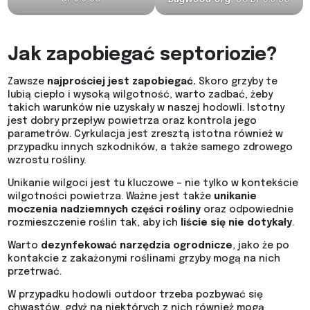
Jak zapobiegać septoriozie?
Zawsze
najprościej jest zapobiegać.
Skoro grzyby te
lubią ciepło i wysoką wilgotność, warto zadbać, żeby
takich warunków nie uzyskały w naszej hodowli. Istotny
jest dobry przepływ powietrza oraz kontrola jego
parametrów. Cyrkulacja jest zresztą istotna również w
przypadku innych szkodników, a także samego zdrowego
wzrostu rośliny.
Unikanie wilgoci jest tu kluczowe – nie tylko w kontekście
wilgotności powietrza. Ważne jest także
unikanie
moczenia nadziemnych części rośliny
oraz odpowiednie
rozmieszczenie roślin tak, aby ich
liście się nie dotykały
.
Warto
dezynfekować narzędzia ogrodnicze
, jako że po
kontakcie z zakażonymi roślinami grzyby mogą na nich
przetrwać.
W przypadku hodowli outdoor trzeba pozbywać się
chwastów, gdyż na niektórych z nich również mogą